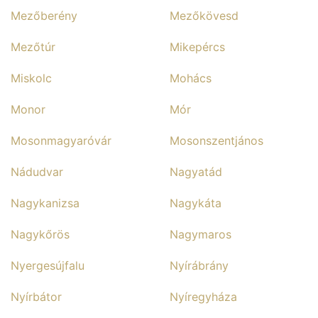
Mezőberény
Mezőkövesd
Mezőtúr
Mikepércs
Miskolc
Mohács
Monor
Mór
Mosonmagyaróvár
Mosonszentjános
Nádudvar
Nagyatád
Nagykanizsa
Nagykáta
Nagykőrös
Nagymaros
Nyergesújfalu
Nyírábrány
Nyírbátor
Nyíregyháza