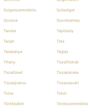
Szigetszentmiklós
Szilasliget
Szolnok
Szombathely
Tamási
Tápiósüly
Tarján
Tata
Tatabánya
Téglás
Tihany
Tiszaföldvár
Tiszafüred
Tiszakécske
Tiszaújváros
Tiszavasvári
Tolna
Tököl
Törökbálint
Törökszentmiklós