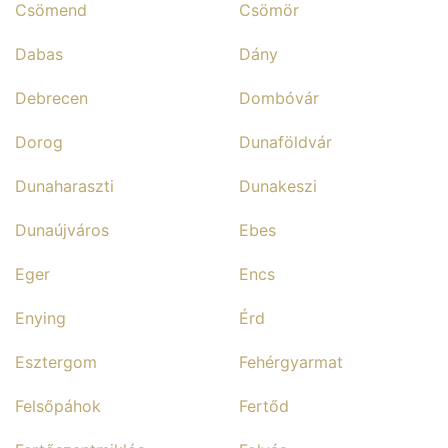
Csömend
Csömör
Dabas
Dány
Debrecen
Dombóvár
Dorog
Dunaföldvár
Dunaharaszti
Dunakeszi
Dunaújváros
Ebes
Eger
Encs
Enying
Érd
Esztergom
Fehérgyarmat
Felsőpáhok
Fertőd