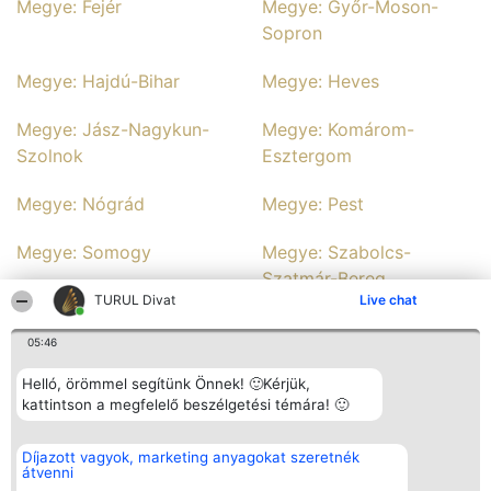
Megye: Fejér
Megye: Győr-Moson-
Sopron
Megye: Hajdú-Bihar
Megye: Heves
Megye: Jász-Nagykun-
Megye: Komárom-
Szolnok
Esztergom
Megye: Nógrád
Megye: Pest
Megye: Somogy
Megye: Szabolcs-
Szatmár-Bereg
TURUL Divat
Live chat
Megye: Tolna
Megye: Veszprém
05:46
Megye: Zala
Helló, örömmel segítünk Önnek! 🙂Kérjük,
kattintson a megfelelő beszélgetési témára! 🙂
Rangsorszervező
Népszavazás
Elérhetőség
Díjazott vagyok, marketing anyagokat szeretnék
SC Beautiful Company S.R.L.
Nyertesek
Elérhetőség
átvenni
Bulevardul Aleea Timișul De
Az összes