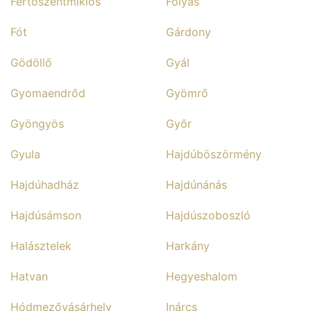
Fertőszentmiklós
Folyás
Fót
Gárdony
Gödöllő
Gyál
Gyomaendrőd
Gyömrő
Gyöngyös
Győr
Gyula
Hajdúböszörmény
Hajdúhadház
Hajdúnánás
Hajdúsámson
Hajdúszoboszló
Halásztelek
Harkány
Hatvan
Hegyeshalom
Hódmezővásárhely
Inárcs