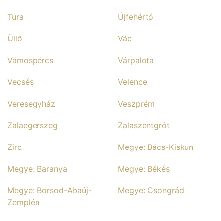
Tura
Újfehértó
Üllő
Vác
Vámospércs
Várpalota
Vecsés
Velence
Veresegyház
Veszprém
Zalaegerszeg
Zalaszentgrót
Zirc
Megye: Bács-Kiskun
Megye: Baranya
Megye: Békés
Megye: Borsod-Abaúj-
Megye: Csongrád
Zemplén