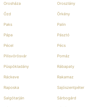
Orosháza
Oroszlány
Ózd
Örkény
Paks
Palin
Pápa
Pásztó
Pécel
Pécs
Pilisvörösvár
Pomáz
Püspökladány
Rábapaty
Ráckeve
Rakamaz
Raposka
Sajószentpéter
Salgótarján
Sárbogárd