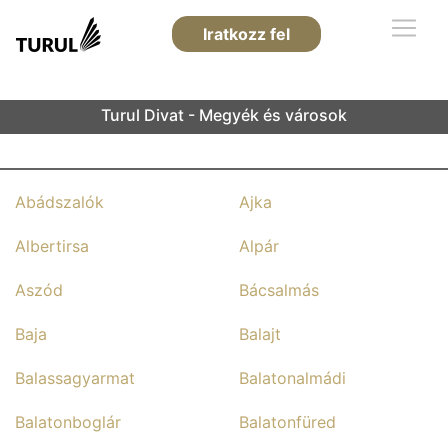
Iratkozz fel
Turul Divat - Megyék és városok
Abádszalók
Ajka
Albertirsa
Alpár
Aszód
Bácsalmás
Baja
Balajt
Balassagyarmat
Balatonalmádi
Balatonboglár
Balatonfüred