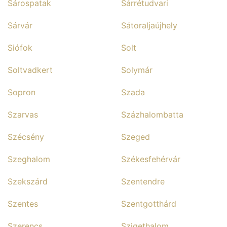
Sárospatak
Sárrétudvari
Sárvár
Sátoraljaújhely
Siófok
Solt
Soltvadkert
Solymár
Sopron
Szada
Szarvas
Százhalombatta
Szécsény
Szeged
Szeghalom
Székesfehérvár
Szekszárd
Szentendre
Szentes
Szentgotthárd
Szerencs
Szigethalom