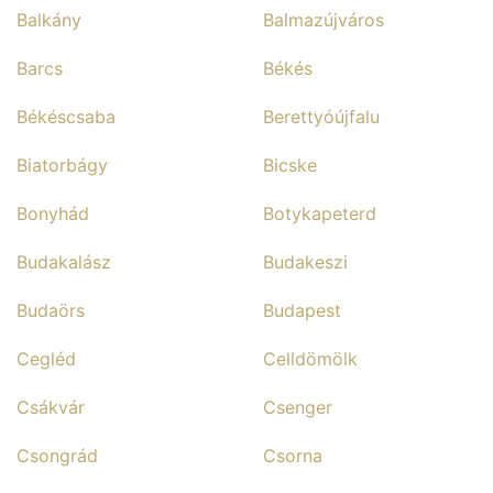
Balkány
Balmazújváros
Barcs
Békés
Békéscsaba
Berettyóújfalu
Biatorbágy
Bicske
Bonyhád
Botykapeterd
Budakalász
Budakeszi
Budaörs
Budapest
Cegléd
Celldömölk
Csákvár
Csenger
Csongrád
Csorna