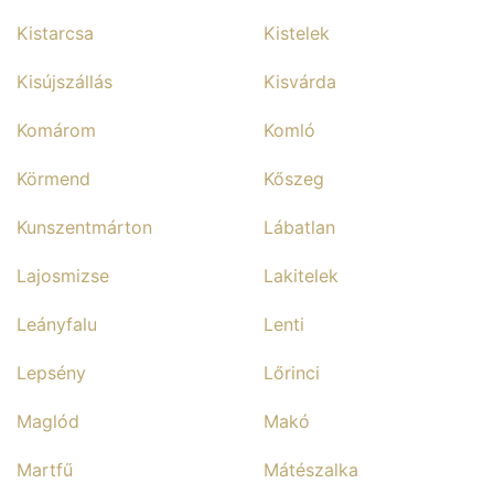
Kistarcsa
Kistelek
Kisújszállás
Kisvárda
Komárom
Komló
Körmend
Kőszeg
Kunszentmárton
Lábatlan
Lajosmizse
Lakitelek
Leányfalu
Lenti
Lepsény
Lőrinci
Maglód
Makó
Martfű
Mátészalka