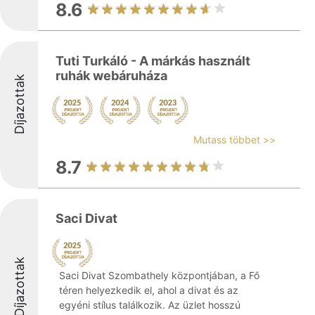
8.6
Tuti Turkáló - A márkás használt
ruhák webáruháza
Díjazottak
Mutass többet >>
8.7
Saci Divat
Díjazottak
Saci Divat Szombathely központjában, a Fő
téren helyezkedik el, ahol a divat és az
egyéni stílus találkozik. Az üzlet hosszú