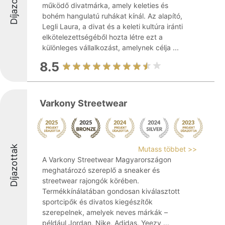
Díjazottak
működő divatmárka, amely keleties és
bohém hangulatú ruhákat kínál. Az alapító,
Legli Laura, a divat és a keleti kultúra iránti
elkötelezettségéből hozta létre ezt a
különleges vállalkozást, amelynek célja ...
8.5
Varkony Streetwear
Díjazottak
Mutass többet >>
A Varkony Streetwear Magyarországon
meghatározó szereplő a sneaker és
streetwear rajongók körében.
Termékkínálatában gondosan kiválasztott
sportcipők és divatos kiegészítők
szerepelnek, amelyek neves márkák –
például Jordan, Nike, Adidas, Yeezy ...