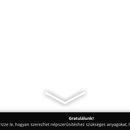
Gratulálunk!
rizze le, hogyan szerezhet népszerűsítéshez szükséges anyagokat, h