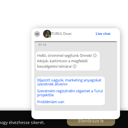
TURUL Divat
Live chat
01:15
Helló, örömmel segítünk Önnek! 🙂
Kérjük, kattintson a megfelelő
beszélgetési témára! 🙂
Díjazott vagyok, marketing anyagokat
szeretnék átvenni
Szeretném regisztrálni cégemet a Turul
projektbe
Problémám van
Ellenőrizze le
ogy élvezhesse sikerét.