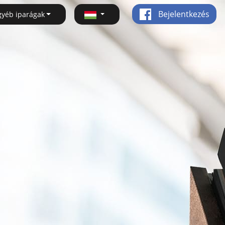
Bejelentkezés
gyéb iparágak