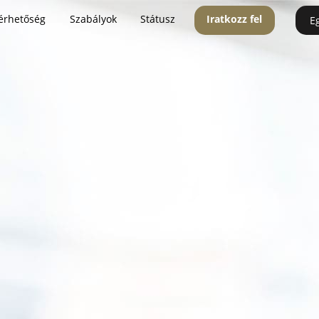
érhetőség
Szabályok
Státusz
Iratkozz fel
E