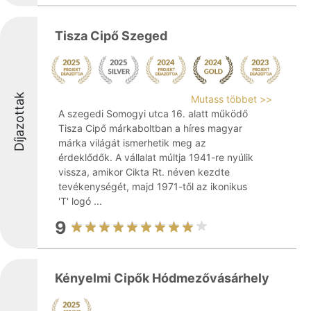
Tisza Cipő Szeged
Díjazottak
Mutass többet >>
A szegedi Somogyi utca 16. alatt működő
Tisza Cipő márkaboltban a híres magyar
márka világát ismerhetik meg az
érdeklődők. A vállalat múltja 1941-re nyúlik
vissza, amikor Cikta Rt. néven kezdte
tevékenységét, majd 1971-től az ikonikus
'T' logó ...
9
Kényelmi Cipők Hódmezővásárhely