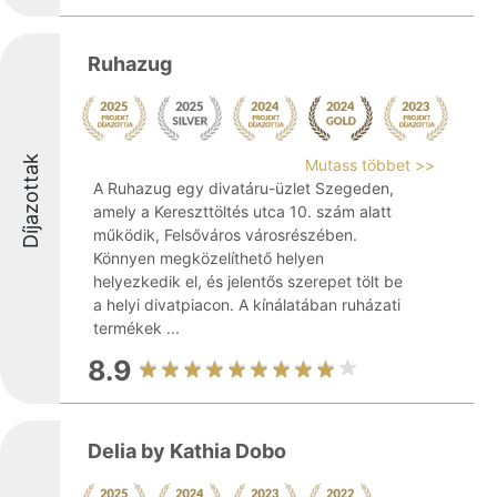
Ruhazug
Díjazottak
Mutass többet >>
A Ruhazug egy divatáru-üzlet Szegeden,
amely a Kereszttöltés utca 10. szám alatt
működik, Felsőváros városrészében.
Könnyen megközelíthető helyen
helyezkedik el, és jelentős szerepet tölt be
a helyi divatpiacon. A kínálatában ruházati
termékek ...
8.9
Delia by Kathia Dobo