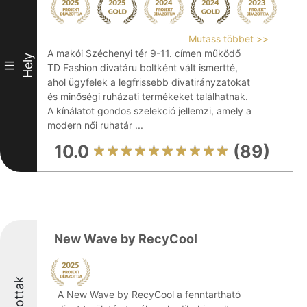
Mutass többet >>
A makói Széchenyi tér 9-11. címen működő
Hely
III
TD Fashion divatáru boltként vált ismertté,
ahol ügyfelek a legfrissebb divatirányzatokat
és minőségi ruházati termékeket találhatnak.
A kínálatot gondos szelekció jellemzi, amely a
modern női ruhatár ...
10.0
(89)
New Wave by RecyCool
Díjazottak
A New Wave by RecyCool a fenntartható