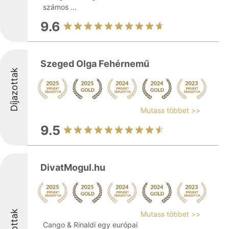
számos ...
9.6
Szeged Olga Fehérnemű
Díjazottak
Mutass többet >>
9.5
DivatMogul.hu
Mutass többet >>
Cango & Rinaldi egy európai