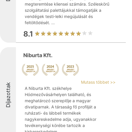
megteremtése kliensei számára. Széleskörű
szolgáltatási palettájukkal támogatják a
vendégek testi-lelki megújulását és
feltöltődését. ...
8.1
Niburta Kft.
Mutass többet >>
Díjazottak
A Niburta Kft. székhelye
Hódmezővásárhelyen található, és
meghatározó szereplője a magyar
divatiparnak. A társaság fő profilját a
ruházati- és lábbeli termékek
nagykereskedelme adja, ugyanakkor
tevékenységi körébe tartozik a
kiskereskedelem, ...