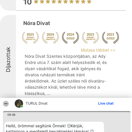
10
Nóra Divat
Díjazottak
Mutass többet >>
Nóra Divat Szentes központjában, az Ady
Endre utca 7. szám alatt helyezkedik el, és
olyan vásárlókat fogad, akik igényes és
divatos ruházati termékek iránt
érdeklődnek. Az üzlet széles női divatáru-
választékot kínál, lehetővé téve mind a
klasszikus, ...
8.7
TURUL Divat
Live chat
09:48
La Femme Női Divat
Helló, örömmel segítünk Önnek! 🙂Kérjük,
kattintson a megfelelő beszélgetési témára! 🙂