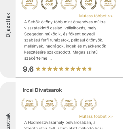
Díjazottak
Mutass többet >>
A Sebők öltöny több mint ötvenéves múltra
visszatekintő családi vállalkozás, mely
Szegeden működik, és főként egyedi
szabású férfi ruházatok, például öltönyök,
mellények, nadrágok, ingek és nyakkendők
készítésére szakosodott. Magas szintű
szakértelme ...
9.6
Ircsi Divatsarok
Díjazottak
Mutass többet >>
A Hódmezővásárhely belvárosában, a
Szegfű utca 4-6. szám alatt működő Ircsi