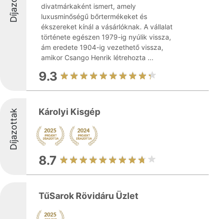
Díjazottak
divatmárkaként ismert, amely
luxusminőségű bőrtermékeket és
ékszereket kínál a vásárlóknak. A vállalat
története egészen 1979-ig nyúlik vissza,
ám eredete 1904-ig vezethető vissza,
amikor Csango Henrik létrehozta ...
9.3
Károlyi Kisgép
Díjazottak
8.7
TűSarok Rövidáru Üzlet