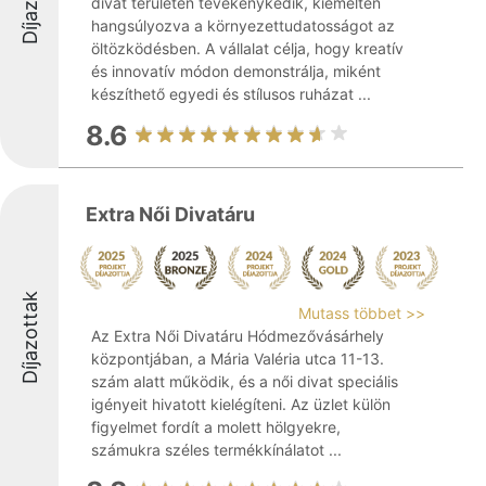
divat területén tevékenykedik, kiemelten
hangsúlyozva a környezettudatosságot az
öltözködésben. A vállalat célja, hogy kreatív
és innovatív módon demonstrálja, miként
készíthető egyedi és stílusos ruházat ...
8.6
Extra Női Divatáru
Díjazottak
Mutass többet >>
Az Extra Női Divatáru Hódmezővásárhely
központjában, a Mária Valéria utca 11-13.
szám alatt működik, és a női divat speciális
igényeit hivatott kielégíteni. Az üzlet külön
figyelmet fordít a molett hölgyekre,
számukra széles termékkínálatot ...