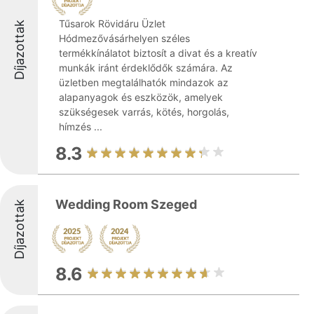
Tűsarok Rövidáru Üzlet
Díjazottak
Hódmezővásárhelyen széles
termékkínálatot biztosít a divat és a kreatív
munkák iránt érdeklődők számára. Az
üzletben megtalálhatók mindazok az
alapanyagok és eszközök, amelyek
szükségesek varrás, kötés, horgolás,
hímzés ...
8.3
Wedding Room Szeged
Díjazottak
8.6