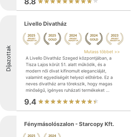
8.8
Livello Divatház
Díjazottak
Mutass többet >>
A Livello Divatház Szeged központjában, a
Tisza Lajos körút 51. alatt működik, és a
modern női divat kifinomult eleganciáját,
valamint egyediségét helyezi előtérbe. Ez a
neves divatház arra törekszik, hogy magas
minőségű, igényes ruházati termékeket ...
9.4
Fénymásolószalon - Starcopy Kft.