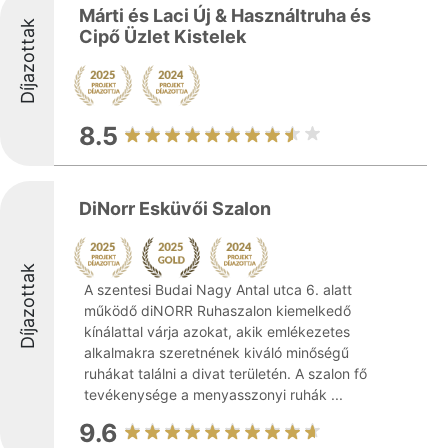
Márti és Laci Új & Használtruha és
Díjazottak
Cipő Üzlet Kistelek
8.5
DiNorr Esküvői Szalon
Díjazottak
A szentesi Budai Nagy Antal utca 6. alatt
működő diNORR Ruhaszalon kiemelkedő
kínálattal várja azokat, akik emlékezetes
alkalmakra szeretnének kiváló minőségű
ruhákat találni a divat területén. A szalon fő
tevékenysége a menyasszonyi ruhák ...
9.6