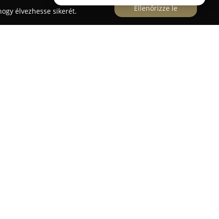
Ellenőrizze le
ogy élvezhesse sikerét.
t a Vitéz utca 1. címen várja a vásárlókat, ahol a
ényelem találkozik. Az üzlet széles választékkal
ehérneműkből és fürdőruhákból, különböző
tőséget nyújtva mindenki számára, hogy
lelőbb darabokat. A kínálatban kiemelt
nősége és tartóssága, biztosítva, hogy hosszú
a piacon a kimagaslóan professzionális,
lgálás különbözteti meg. Az eladók szaktudása
ák el a vásárlókat, támogatva őket abban, hogy