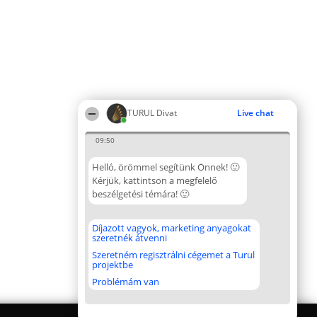
TURUL Divat
Live chat
09:50
Helló, örömmel segítünk Önnek! 🙂
Kérjük, kattintson a megfelelő
beszélgetési témára! 🙂
Díjazott vagyok, marketing anyagokat
szeretnék átvenni
Szeretném regisztrálni cégemet a Turul
projektbe
Problémám van