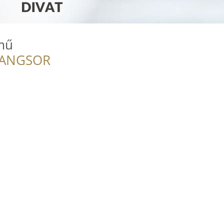
mű
RANGSOR