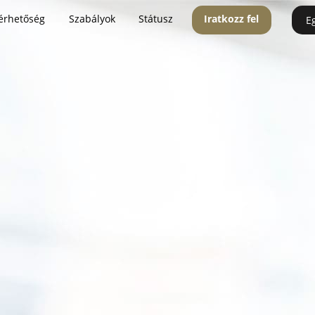
érhetőség
Szabályok
Státusz
Iratkozz fel
E