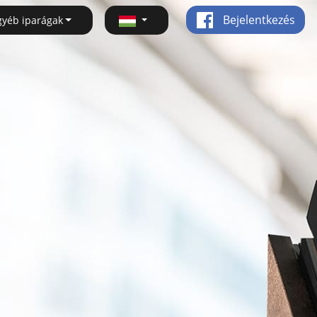
Bejelentkezés
gyéb iparágak