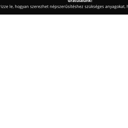
Gratulálunk!
rizze le, hogyan szerezhet népszerűsítéshez szükséges anyagokat, h
szalonok - Szeged
Betti Fehérnemű
Egy cég:
A szegedi
Betti fehérnemű
üzle
fehérneműk terén a divat és a k
rendelkezik kiváló minőségű f
színekben és méretekben, lehe
Mutass többet >>
megtalálja a számára legmegfe
jelentőséget kap a termékek mi
ideig megőrizzék értéküket.
A Betti Fehérnemű szaküzletét 
segítőkész és barátságos kiszo
révén hasznos tanácsokkal látj