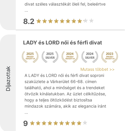
divat széles választékát öleli fel, beleértve
...
8.2
LADY és LORD női és férfi divat
Díjazottak
Mutass többet >>
A LADY és LORD női és férfi divat soproni
szaküzlete a Várkerület 66-68. címen
található, ahol a minőséget és a trendeket
ötvözik kínálatukban. Az üzlet célkitűzése,
hogy a teljes öltözködést biztosítsa
mindazok számára, akik az elegancia iránt
...
9