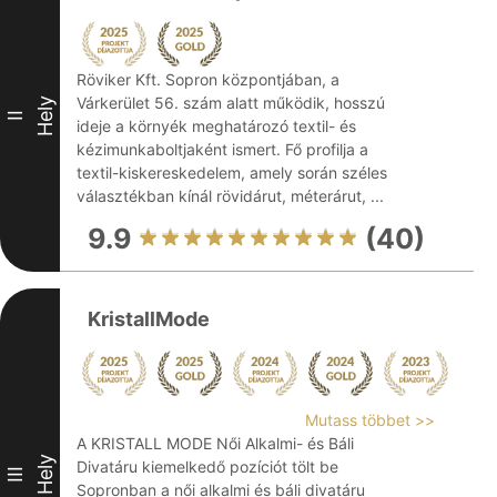
Röviker Kft. Sopron központjában, a
Várkerület 56. szám alatt működik, hosszú
Hely
II
ideje a környék meghatározó textil- és
kézimunkaboltjaként ismert. Fő profilja a
textil-kiskereskedelem, amely során széles
választékban kínál rövidárut, méterárut, ...
9.9
(40)
KristallMode
Mutass többet >>
A KRISTALL MODE Női Alkalmi- és Báli
Hely
Divatáru kiemelkedő pozíciót tölt be
III
Sopronban a női alkalmi és báli divatáru