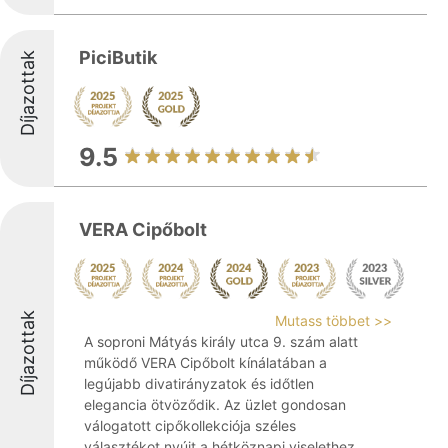
PiciButik
Díjazottak
9.5
VERA Cipőbolt
Díjazottak
Mutass többet >>
A soproni Mátyás király utca 9. szám alatt
működő VERA Cipőbolt kínálatában a
legújabb divatirányzatok és időtlen
elegancia ötvöződik. Az üzlet gondosan
válogatott cipőkollekciója széles
választékot nyújt a hétköznapi viselethez