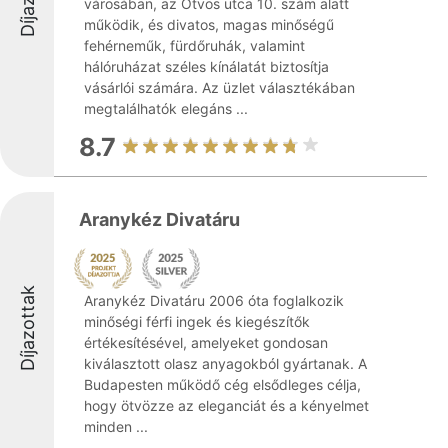
városában, az Ötvös utca 10. szám alatt
működik, és divatos, magas minőségű
fehérneműk, fürdőruhák, valamint
hálóruházat széles kínálatát biztosítja
vásárlói számára. Az üzlet választékában
megtalálhatók elegáns ...
8.7
Aranykéz Divatáru
Díjazottak
Aranykéz Divatáru 2006 óta foglalkozik
minőségi férfi ingek és kiegészítők
értékesítésével, amelyeket gondosan
kiválasztott olasz anyagokból gyártanak. A
Budapesten működő cég elsődleges célja,
hogy ötvözze az eleganciát és a kényelmet
minden ...