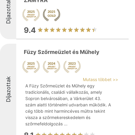
ZAMYRA
Díjazottak
9.4
Füzy Szőrmeüzlet és Műhely
Díjazottak
Mutass többet >>
A Füzy Szőrmeüzlet és Műhely egy
tradicionális, családi vállalkozás, amely
Sopron belvárosában, a Várkerület 43.
szám alatti történelmi udvarban működik. A
cég több mint harmincéves múltra tekint
vissza a szőrmekereskedelem és
szőrmefeldolgozás ...