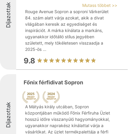
Díjazottak
Mutass többet >>
Rouge Avenue Sopron a soproni Várkerület
84. szám alatt várja azokat, akik a divat
világában keresik az egyediséget és
inspirációt. A márka kínálata a markáns,
ugyanakkor időtálló stílus jegyében
született, mely tökéletesen visszaadja a
2025-ös ...
9.8
Főnix férfidivat Sopron
Díjazottak
A Mátyás király utcában, Sopron
központjában működő Főnix Férfiruha Üzlet
hosszú időre visszanyúló hagyományokkal,
ugyanakkor naprakész kínálattal várja a
vásárlókat. Az üzlet termékpalettája a férfi