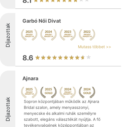
8.1
Garbó Női Divat
Díjazottak
Mutass többet >>
8.6
Ajnara
Díjazottak
Sopron központjában működik az Ajnara
Bridal szalon, amely menyasszonyi,
menyecske és alkalmi ruhák személyre
szabott, elegáns választékát nyújtja. A fő
tevékenységének középpontjában az