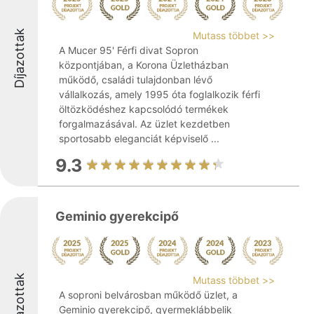
Díjazottak
Mutass többet >>
A Mucer 95' Férfi divat Sopron
központjában, a Korona Üzletházban
működő, családi tulajdonban lévő
vállalkozás, amely 1995 óta foglalkozik férfi
öltözködéshez kapcsolódó termékek
forgalmazásával. Az üzlet kezdetben
sportosabb eleganciát képviselő ...
9.3
Geminio gyerekcipő
Díjazottak
Mutass többet >>
A soproni belvárosban működő üzlet, a
Geminio gyerekcipő, gyermeklábbelik