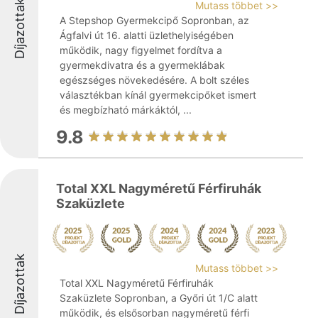
Díjazottak
Mutass többet >>
A Stepshop Gyermekcipő Sopronban, az
Ágfalvi út 16. alatti üzlethelyiségében
működik, nagy figyelmet fordítva a
gyermekdivatra és a gyermeklábak
egészséges növekedésére. A bolt széles
választékban kínál gyermekcipőket ismert
és megbízható márkáktól, ...
9.8
Total XXL Nagyméretű Férfiruhák
Szaküzlete
Díjazottak
Mutass többet >>
Total XXL Nagyméretű Férfiruhák
Szaküzlete Sopronban, a Győri út 1/C alatt
működik, és elsősorban nagyméretű férfi