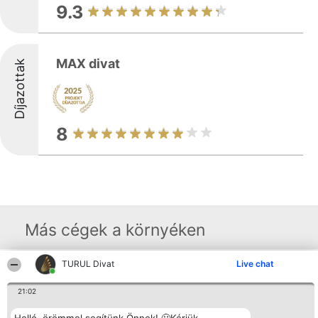
9.3
MAX divat
Díjazottak
8
Más cégek a környéken
TURUL Divat
Live chat
Rangsorszervező
Népszavazás
Elérhetőség
SC Beautiful Company S.R.L.
Nyertesek
Elérhetőség
21:02
Bulevardul Aleea Timișul De
Az összes
Sus Nr. 2, Bl. A30, Sc. A, Et.
díjazottak