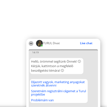
TURUL Divat
Live chat
14:19
Helló, örömmel segítünk Önnek! 🙂
Kérjük, kattintson a megfelelő
beszélgetési témára! 🙂
Díjazott vagyok, marketing anyagokat
szeretnék átvenni
Szeretném regisztrálni cégemet a Turul
projektbe
Problémám van