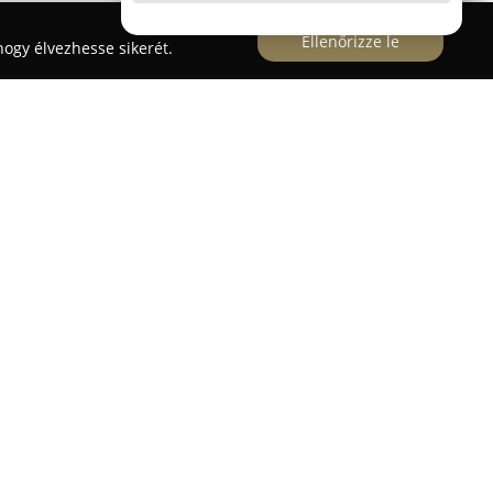
Ellenőrizze le
ogy élvezhesse sikerét.
működő
Pepita Ló Gyermekstúdió
széles
gyermekek számára, amely a divatcikkektől a
zközökig terjed. A vállalkozás elsősorban a 0-10
pontosít, támogatva a szülőket abban, hogy
rabokat, akár az első gardróbról, akár
t járó átmeneti ruházatról van szó.
ondosan kiválogatott, jó állapotú használt
abakocsi, kiságy, autósülés és változatos
túdió fenntartható, ugyanakkor gazdaságos