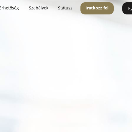
érhetőség
Szabályok
Státusz
Iratkozz fel
E