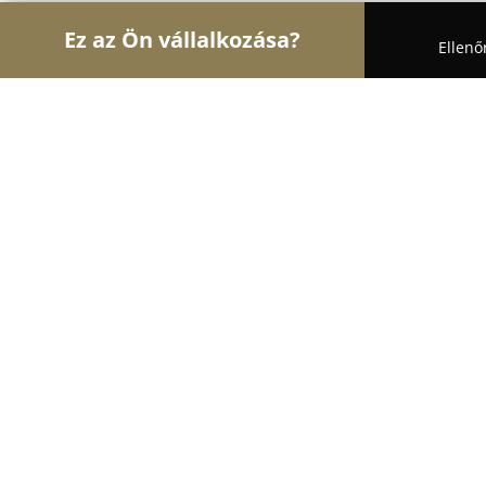
Ez az Ön vállalkozása?
Ellenő
Turul Divat
Női Divat, Cipőboltok, Esküvői Ruha
Pepita Ló Gyermekstúdió
9
(48)
Sopron, Sopron
Mutasd a telefonszámot