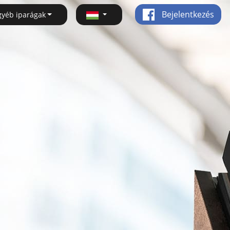
Bejelentkezés
gyéb iparágak