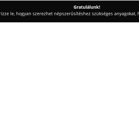
Gratulálunk!
rizze le, hogyan szerezhet népszerűsítéshez szükséges anyagokat, h
szalonok - Sopron
Pepita Ló Gyermekstúdió
Egy cég:
A soproni Fűzfa sor 28 alatt 
termékpalettát kínál babák és 
mindennapokban használatos es
éves korosztály igényeire össz
megtalálják a szükséges ruhada
gyermekeik növekedésével együt
A kínálat része az új, illetve g
gyermekruházat, kismamaruha, b
játékkínálat. Ezzel a Gyermeks