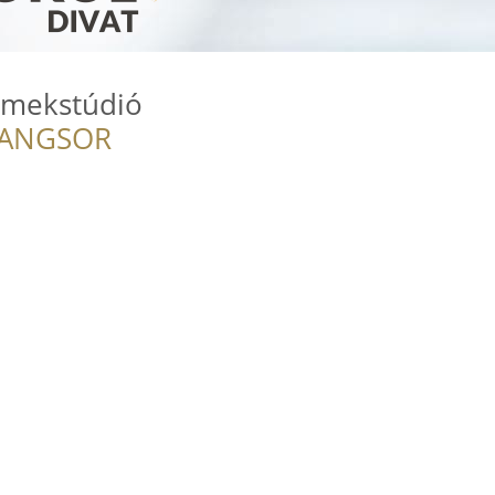
rmekstúdió
RANGSOR