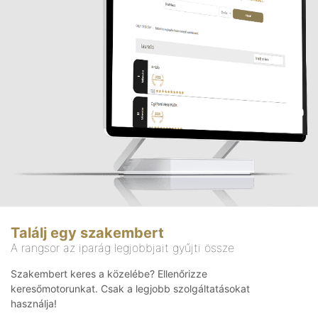
Találj egy szakembert
A rangsor az iparág legjobbjait gyűjti össze
Szakembert keres a közelébe? Ellenőrizze
keresőmotorunkat. Csak a legjobb szolgáltatásokat
használja!