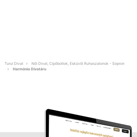
Turul Divat
Női Divat, Cipőboltok, Esküvői Ruhaszalonok - Sopron
Harmónia Divatáru