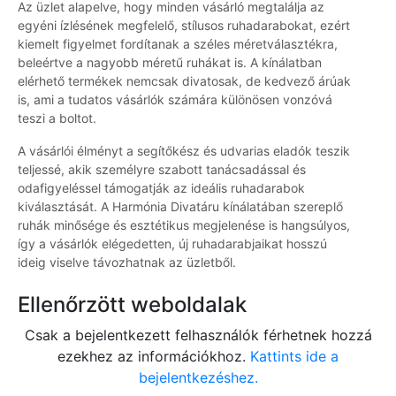
Az üzlet alapelve, hogy minden vásárló megtalálja az
egyéni ízlésének megfelelő, stílusos ruhadarabokat, ezért
kiemelt figyelmet fordítanak a széles méretválasztékra,
beleértve a nagyobb méretű ruhákat is. A kínálatban
elérhető termékek nemcsak divatosak, de kedvező árúak
is, ami a tudatos vásárlók számára különösen vonzóvá
teszi a boltot.
A vásárlói élményt a segítőkész és udvarias eladók teszik
teljessé, akik személyre szabott tanácsadással és
odafigyeléssel támogatják az ideális ruhadarabok
kiválasztását. A Harmónia Divatáru kínálatában szereplő
ruhák minősége és esztétikus megjelenése is hangsúlyos,
így a vásárlók elégedetten, új ruhadarabjaikat hosszú
ideig viselve távozhatnak az üzletből.
Ellenőrzött weboldalak
Csak a bejelentkezett felhasználók férhetnek hozzá
ezekhez az információkhoz.
Kattints ide a
bejelentkezéshez.