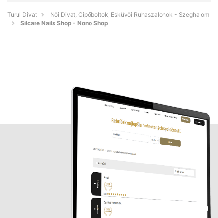
Turul Divat
Női Divat, Cipőboltok, Esküvői Ruhaszalonok - Szeghalom
Silcare Nails Shop - Nono Shop