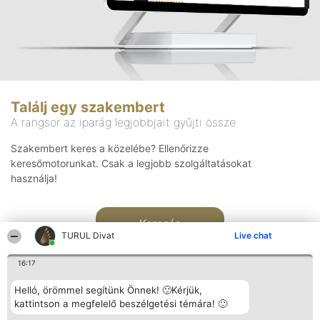
Találj egy szakembert
A rangsor az iparág legjobbjait gyűjti össze
Szakembert keres a közelébe? Ellenőrizze
keresőmotorunkat. Csak a legjobb szolgáltatásokat
használja!
Keresés
TURUL Divat
Live chat
16:17
Helló, örömmel segítünk Önnek! 🙂Kérjük,
kattintson a megfelelő beszélgetési témára! 🙂