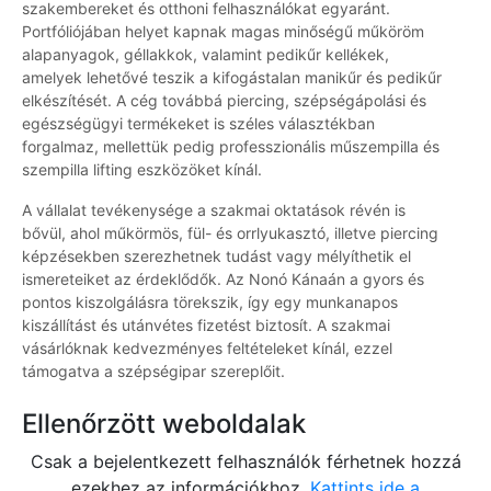
szakembereket és otthoni felhasználókat egyaránt.
Portfóliójában helyet kapnak magas minőségű műköröm
alapanyagok, géllakkok, valamint pedikűr kellékek,
amelyek lehetővé teszik a kifogástalan manikűr és pedikűr
elkészítését. A cég továbbá piercing, szépségápolási és
egészségügyi termékeket is széles választékban
forgalmaz, mellettük pedig professzionális műszempilla és
szempilla lifting eszközöket kínál.
A vállalat tevékenysége a szakmai oktatások révén is
bővül, ahol műkörmös, fül- és orrlyukasztó, illetve piercing
képzésekben szerezhetnek tudást vagy mélyíthetik el
ismereteiket az érdeklődők. Az Nonó Kánaán a gyors és
pontos kiszolgálásra törekszik, így egy munkanapos
kiszállítást és utánvétes fizetést biztosít. A szakmai
vásárlóknak kedvezményes feltételeket kínál, ezzel
támogatva a szépségipar szereplőit.
Ellenőrzött weboldalak
Csak a bejelentkezett felhasználók férhetnek hozzá
ezekhez az információkhoz.
Kattints ide a