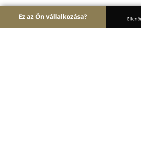
Ez az Ön vállalkozása?
Ellenő
Turul Divat
Női Divat, Cipőboltok, Esküvői Ruha
MrCarterCo
9
(16)
Budapest, Vámház krt. 16
Mutasd a telefonszámot