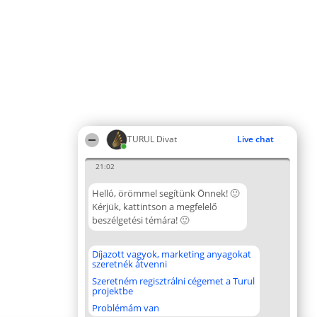
TURUL Divat
Live chat
21:02
Helló, örömmel segítünk Önnek! 🙂
Kérjük, kattintson a megfelelő
beszélgetési témára! 🙂
Díjazott vagyok, marketing anyagokat
szeretnék átvenni
Szeretném regisztrálni cégemet a Turul
projektbe
Problémám van