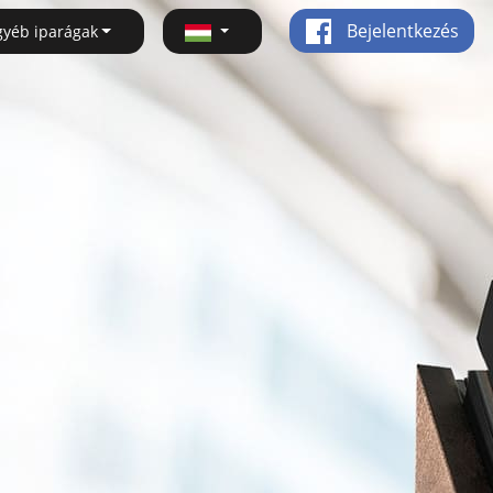
Bejelentkezés
gyéb iparágak