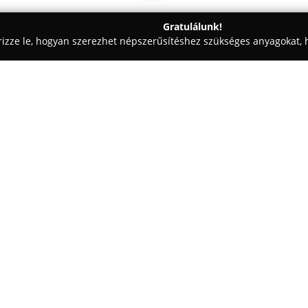
Gratulálunk!
rizze le, hogyan szerezhet népszerűsítéshez szükséges anyagokat, h
szalonok - Budapest
MrCarterCo
Egy cég:
A
MrCarterCo
egy Budapesten 
minőségű, tartós bőr kiegészítők
termékekben a modern magyar b
megjelenést, így harmonikus ös
A márka fontosnak tartja a fen
Olaszországból és Franciaorsz
bőröket használ fel az előállítá
keletkezését. Az egyediséget és