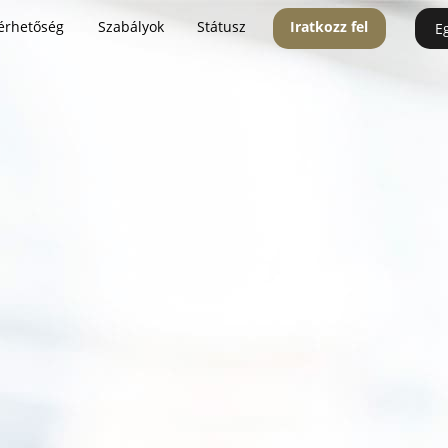
érhetőség
Szabályok
Státusz
Iratkozz fel
E