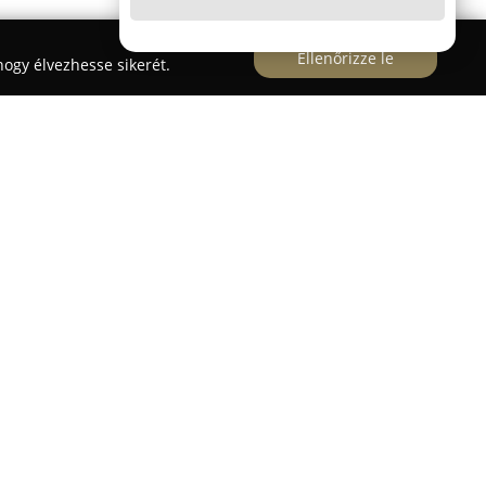
Ellenőrizze le
ogy élvezhesse sikerét.
alapított márka, amely 2017 óta prémium
et, főként táskákat és öveket kínál. A
őrdesign ötvözi a praktikumot és a vizuális
szhatás jön létre.
ntarthatóságot, ennek érdekében kizárólag
ágból származó, fel nem használt „deadstock”
s során, ezáltal csökkenti a felesleges hulladék
 a pazarlás visszaszorítását támogatja a