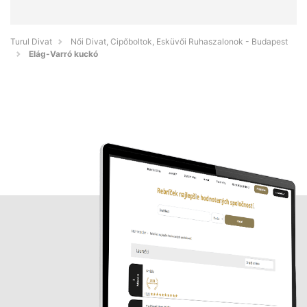
Turul Divat
Női Divat, Cipőboltok, Esküvői Ruhaszalonok - Budapest
Elág-Varró kuckó