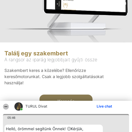
Találj egy szakembert
A rangsor az iparág legjobbjait gyűjti össze
Szakembert keres a közelébe? Ellenőrizze
keresőmotorunkat. Csak a legjobb szolgáltatásokat
használja!
Keresés
TURUL Divat
Live chat
05:46
Helló, örömmel segítünk Önnek! 🙂Kérjük,