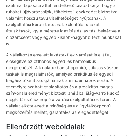
szakmai tapasztalattal rendelkező csapat célja, hogy a
ruhákat újjávarázsolják, tökéletes illeszkedést biztosítva,
valamint hosszú távú viselhetőséget nyújtsanak. A
szolgáltatási körbe tartoznak különféle ruházati
átalakítások, így a méretre igazítás és javítás, beleértve a
cipzárcserét vagy egyéb kisebb-nagyobb textilmunkákat
is.
A vállalkozás emellett lakástextilek varrását is ellátja,
elősegítve az otthonok egyedi és harmonikus
megjelenését. A kínálatukban strapabíró, stílusos vászon
táskák is megtalálhatók, amelyek praktikus és egyedi
kiegészítőként szolgálhatnak a mindennapok során. A
személyre szabott szolgáltatás és a precizitás magas
színvonalú eredményt biztosít, ami által Elág-Varró kuckó
meghatározó szereplő a varrási szolgáltatások terén. A
vállalat elkötelezett a minőség és az ügyfélközpontú
megközelítés mellett, garantálva az elégedettséget.
Ellenőrzött weboldalak