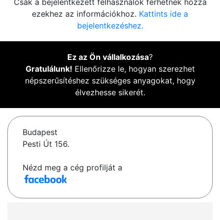
Csak a bejelentkezett felhasználók férhetnek hozzá
ezekhez az információkhoz.
Kattints ide a
bejelentkezéshez.
Ez az Ön vállalkozása
?
Gratulálunk!
Ellenőrizze le, hogyan szerezhet
népszerűsítéshez szükséges anyagokat, hogy
élvezhesse sikerét.
Budapest
Pesti Út 156.
Nézd meg a cég profilját a