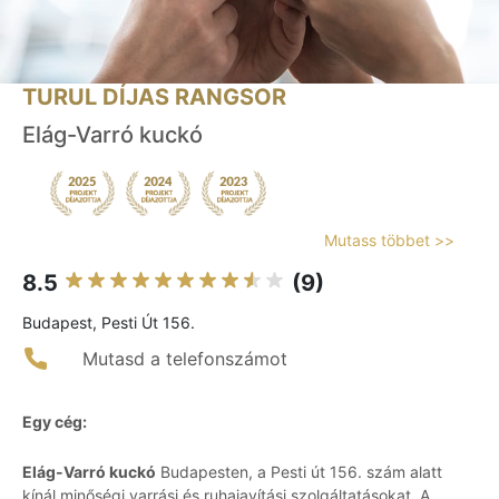
TURUL DÍJAS RANGSOR
Elág-Varró kuckó
Mutass többet >>
8.5
(9)
Budapest, Pesti Út 156.
Mutasd a telefonszámot
Egy cég:
Elág-Varró kuckó
Budapesten, a Pesti út 156. szám alatt
kínál minőségi varrási és ruhajavítási szolgáltatásokat. A