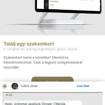
Találj egy szakembert
A rangsor az iparág legjobbjait gyűjti össze
Szakembert keres a közelébe? Ellenőrizze
keresőmotorunkat. Csak a legjobb szolgáltatásokat
használja!
Keresés
TURUL Divat
Live chat
21:23
Helló, örömmel segítünk Önnek! 🙂Kérjük,