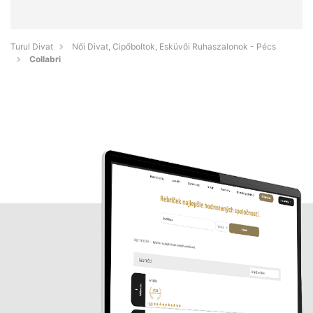
Turul Divat
Női Divat, Cipőboltok, Esküvői Ruhaszalonok - Pécs
Collabri