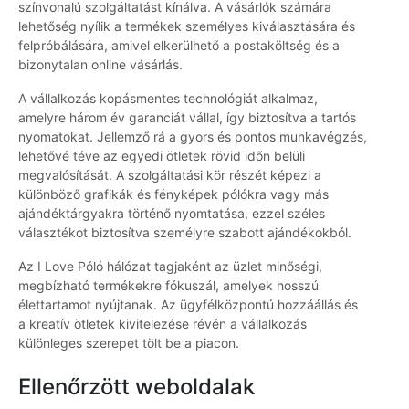
színvonalú szolgáltatást kínálva. A vásárlók számára
lehetőség nyílik a termékek személyes kiválasztására és
felpróbálására, amivel elkerülhető a postaköltség és a
bizonytalan online vásárlás.
A vállalkozás kopásmentes technológiát alkalmaz,
amelyre három év garanciát vállal, így biztosítva a tartós
nyomatokat. Jellemző rá a gyors és pontos munkavégzés,
lehetővé téve az egyedi ötletek rövid időn belüli
megvalósítását. A szolgáltatási kör részét képezi a
különböző grafikák és fényképek pólókra vagy más
ajándéktárgyakra történő nyomtatása, ezzel széles
választékot biztosítva személyre szabott ajándékokból.
Az I Love Póló hálózat tagjaként az üzlet minőségi,
megbízható termékekre fókuszál, amelyek hosszú
élettartamot nyújtanak. Az ügyfélközpontú hozzáállás és
a kreatív ötletek kivitelezése révén a vállalkozás
különleges szerepet tölt be a piacon.
Ellenőrzött weboldalak