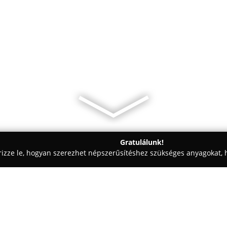
Gratulálunk!
rizze le, hogyan szerezhet népszerűsítéshez szükséges anyagokat, h
szalonok - Monor
Esküvői Ruhakölcsönző