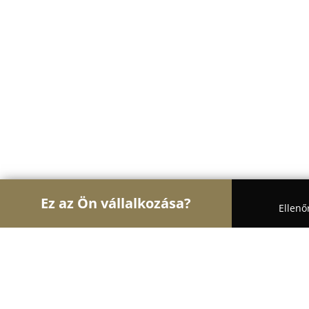
Ez az Ön vállalkozása?
Ellenő
Turul Divat
Női Divat, Cipőboltok, Esküvői Ruha