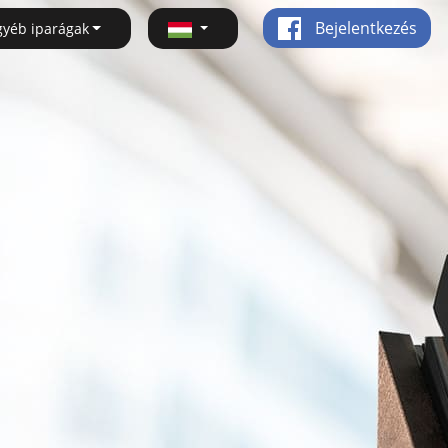
Bejelentkezés
gyéb iparágak