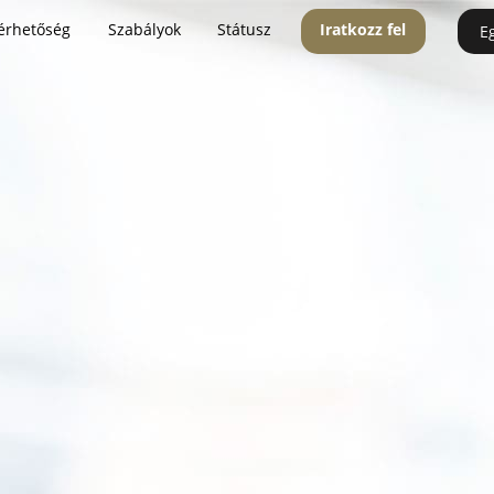
érhetőség
Szabályok
Státusz
Iratkozz fel
E