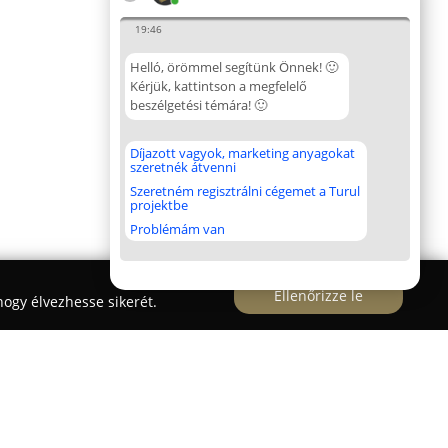
19:46
Helló, örömmel segítünk Önnek! 🙂
Kérjük, kattintson a megfelelő
beszélgetési témára! 🙂
Díjazott vagyok, marketing anyagokat
szeretnék átvenni
Szeretném regisztrálni cégemet a Turul
projektbe
Problémám van
Ellenőrizze le
ogy élvezhesse sikerét.