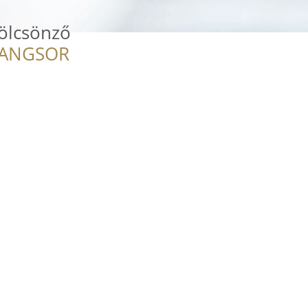
ölcsönző
RANGSOR