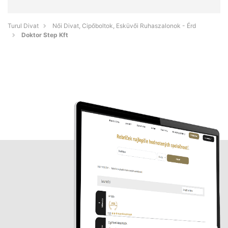
Turul Divat
Női Divat, Cipőboltok, Esküvői Ruhaszalonok - Érd
Doktor Step Kft