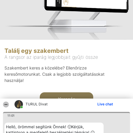
Találj egy szakembert
A rangsor az iparág legjobbjait gyűjti össze
Szakembert keres a közelébe? Ellenőrizze
keresőmotorunkat. Csak a legjobb szolgáltatásokat
használja!
Keresés
TURUL Divat
Live chat
11:01
Helló, örömmel segítünk Önnek! 🙂Kérjük,
kattintson a megfelelő beszélgetési témára! 🙂