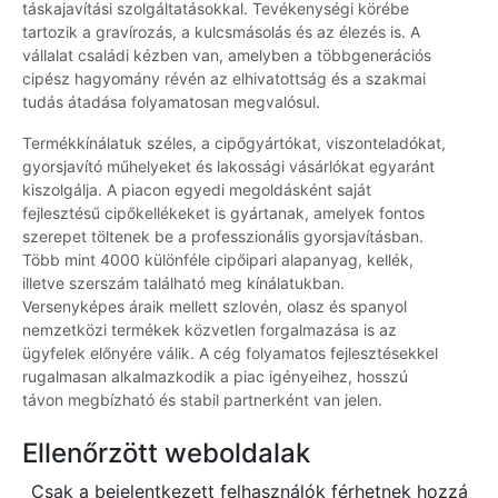
táskajavítási szolgáltatásokkal. Tevékenységi körébe
tartozik a gravírozás, a kulcsmásolás és az élezés is. A
vállalat családi kézben van, amelyben a többgenerációs
cipész hagyomány révén az elhivatottság és a szakmai
tudás átadása folyamatosan megvalósul.
Termékkínálatuk széles, a cipőgyártókat, viszonteladókat,
gyorsjavító műhelyeket és lakossági vásárlókat egyaránt
kiszolgálja. A piacon egyedi megoldásként saját
fejlesztésű cipőkellékeket is gyártanak, amelyek fontos
szerepet töltenek be a professzionális gyorsjavításban.
Több mint 4000 különféle cipőipari alapanyag, kellék,
illetve szerszám található meg kínálatukban.
Versenyképes áraik mellett szlovén, olasz és spanyol
nemzetközi termékek közvetlen forgalmazása is az
ügyfelek előnyére válik. A cég folyamatos fejlesztésekkel
rugalmasan alkalmazkodik a piac igényeihez, hosszú
távon megbízható és stabil partnerként van jelen.
Ellenőrzött weboldalak
Csak a bejelentkezett felhasználók férhetnek hozzá