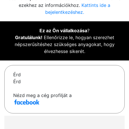
ezekhez az információkhoz.
Kattints ide a
bejelentkezéshez.
Ez az Ön vállalkozása
?
Gratulálunk!
Ellenőrizze le, hogyan szerezhet
népszerűsítéshez szükséges anyagokat, hogy
élvezhesse sikerét.
Érd
Érd
Nézd meg a cég profilját a