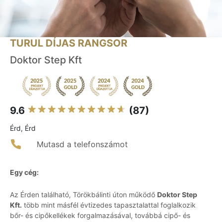
TURUL DÍJAS RANGSOR
Doktor Step Kft
9.6
(87)
Érd, Érd
Mutasd a telefonszámot
Egy cég:
Az Érden található, Törökbálinti úton működő
Doktor Step
Kft.
több mint másfél évtizedes tapasztalattal foglalkozik
bőr- és cipőkellékek forgalmazásával, továbbá cipő- és