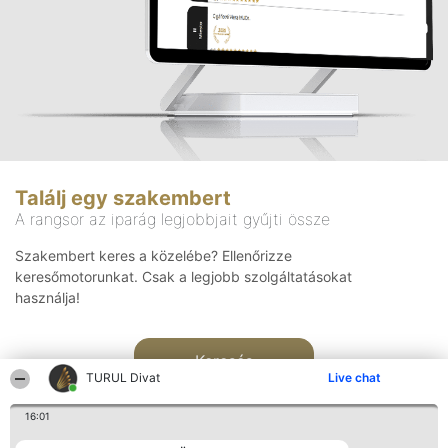
Találj egy szakembert
A rangsor az iparág legjobbjait gyűjti össze
Szakembert keres a közelébe? Ellenőrizze
keresőmotorunkat. Csak a legjobb szolgáltatásokat
használja!
Keresés
TURUL Divat
Live chat
16:01