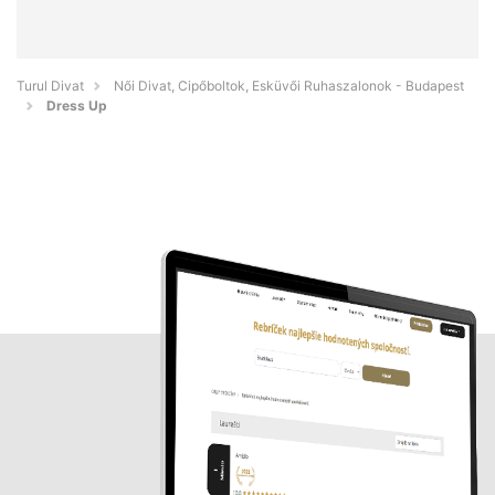
Turul Divat
Női Divat, Cipőboltok, Esküvői Ruhaszalonok - Budapest
Dress Up