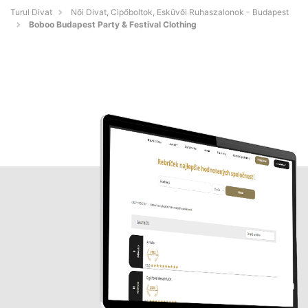
Turul Divat
Női Divat, Cipőboltok, Esküvői Ruhaszalonok - Budapest
Boboo Budapest Party & Festival Clothing