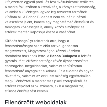
kifejezetten egyedi parti- és fesztiválruházatok területén.
A márka fókuszában a kreativitás, a környezettudatosság,
valamint a különleges, egyedileg tervezett termékek
kínálata áll. A Boboo Budapest nem csupán ruházati
választékot jelent, hanem egy meghatározó életstílust és
támogató közösséget is, amely közös élmények és
értékek mentén kapcsolja össze a vásárlókat.
Különös hangsúlyt fektetnek arra, hogy a
fenntarthatóságot szem előtt tartva, gondosan
megtervezett, Magyarországon kézzel készített
darabokat hozzanak létre. A
Boboo Budapest
a felelős
gyártás iránti elkötelezettsége révén újrahasznosított
csomagolási megoldásokat, valamint tanúsítottan
fenntartható anyagokat alkalmaz. Ez a tudatos és egyedi
divatirány, valamint az exkluzív minőség egyértelműen
megkülönbözteti a márkát más piaci szereplőktől, és
értéket képvisel azok számára, akik a magabiztos,
stílusos önkifejezést keresik.
Ellenőrzött weboldalak