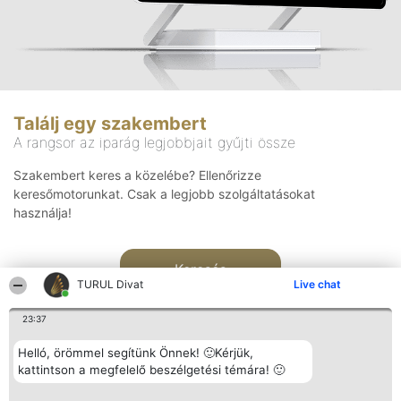
Találj egy szakembert
A rangsor az iparág legjobbjait gyűjti össze
Szakembert keres a közelébe? Ellenőrizze
keresőmotorunkat. Csak a legjobb szolgáltatásokat
használja!
Keresés
TURUL Divat
Live chat
23:37
Helló, örömmel segítünk Önnek! 🙂Kérjük,
kattintson a megfelelő beszélgetési témára! 🙂
Rangsorszervező
Népszavazás
Elérhetőség