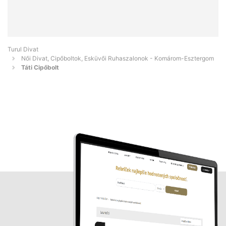
Turul Divat
Női Divat, Cipőboltok, Esküvői Ruhaszalonok - Komárom-Esztergom
Táti Cipőbolt