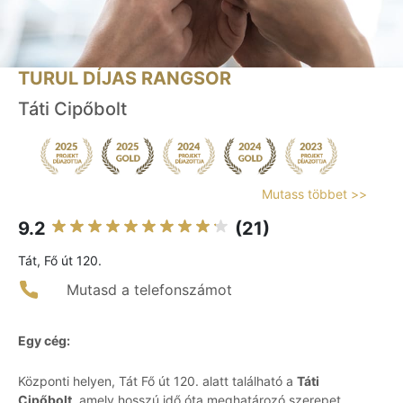
TURUL DÍJAS RANGSOR
Táti Cipőbolt
Mutass többet >>
9.2
(21)
Tát, Fő út 120.
Mutasd a telefonszámot
Egy cég:
Központi helyen, Tát Fő út 120. alatt található a
Táti
Cipőbolt
, amely hosszú idő óta meghatározó szerepet