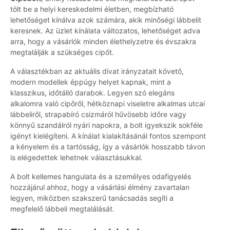
tölt be a helyi kereskedelmi életben, megbízható
lehetőséget kínálva azok számára, akik minőségi lábbelit
keresnek. Az üzlet kínálata változatos, lehetőséget adva
arra, hogy a vásárlók minden élethelyzetre és évszakra
megtalálják a szükséges cipőt.
A választékban az aktuális divat irányzatait követő,
modern modellek éppúgy helyet kapnak, mint a
klasszikus, időtálló darabok. Legyen szó elegáns
alkalomra való cipőről, hétköznapi viseletre alkalmas utcai
lábbeliről, strapabíró csizmáról hűvösebb időre vagy
könnyű szandálról nyári napokra, a bolt igyekszik sokféle
igényt kielégíteni. A kínálat kialakításánál fontos szempont
a kényelem és a tartósság, így a vásárlók hosszabb távon
is elégedettek lehetnek választásukkal.
A bolt kellemes hangulata és a személyes odafigyelés
hozzájárul ahhoz, hogy a vásárlási élmény zavartalan
legyen, miközben szakszerű tanácsadás segíti a
megfelelő lábbeli megtalálását.