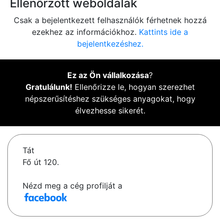
Ellenőrzött weboldalak
Csak a bejelentkezett felhasználók férhetnek hozzá
ezekhez az információkhoz.
Kattints ide a
bejelentkezéshez.
Ez az Ön vállalkozása
?
Gratulálunk!
Ellenőrizze le, hogyan szerezhet
népszerűsítéshez szükséges anyagokat, hogy
élvezhesse sikerét.
Tát
Fő út 120.
Nézd meg a cég profilját a