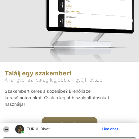
Találj egy szakembert
A rangsor az iparág legjobbjait gyűjti össze
Szakembert keres a közelébe? Ellenőrizze
keresőmotorunkat. Csak a legjobb szolgáltatásokat
használja!
Keresés
TURUL Divat
Live chat