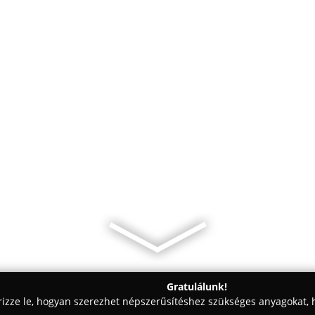
Gratulálunk!
rizze le, hogyan szerezhet népszerűsítéshez szükséges anyagokat, h