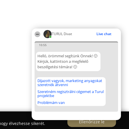
TURUL Divat
Live chat
10:55
Helló, örömmel segítünk Önnek! 🙂
Kérjük, kattintson a megfelelő
beszélgetési témára! 🙂
Díjazott vagyok, marketing anyagokat
szeretnék átvenni
Szeretném regisztrálni cégemet a Turul
projektbe
Problémám van
Ellenőrizze le
ogy élvezhesse sikerét.