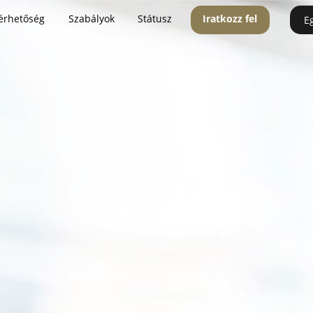
érhetőség
Szabályok
Státusz
Iratkozz fel
E