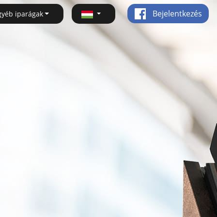
Bejelentkezés
gyéb iparágak