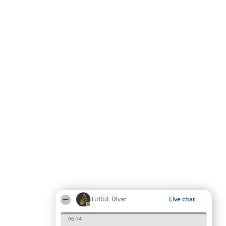
TURUL Divat
Live chat
06:14