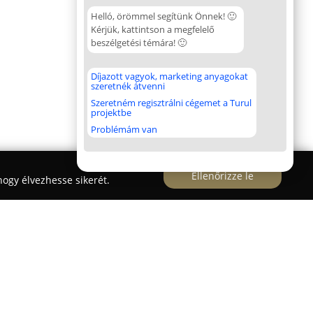
Helló, örömmel segítünk Önnek! 🙂
Kérjük, kattintson a megfelelő
beszélgetési témára! 🙂
Díjazott vagyok, marketing anyagokat
szeretnék átvenni
Szeretném regisztrálni cégemet a Turul
projektbe
Problémám van
Ellenőrizze le
ogy élvezhesse sikerét.