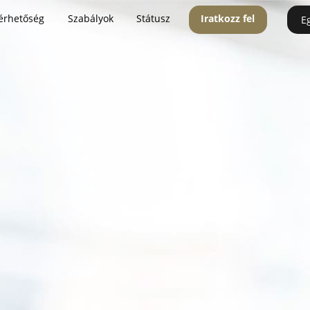
érhetőség
Szabályok
Státusz
Iratkozz fel
E