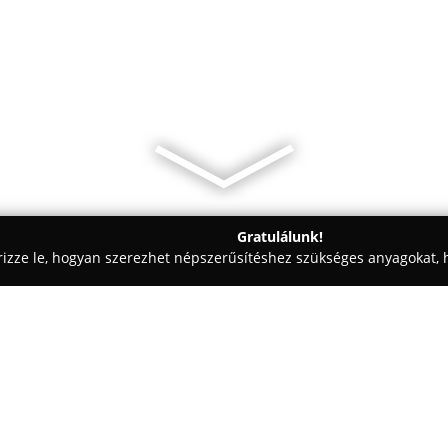
Gratulálunk!
rizze le, hogyan szerezhet népszerűsítéshez szükséges anyagokat, h
zalonok - Miskolc
Cleopátra Divat