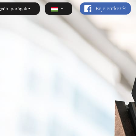
Bejelentkezés
gyéb iparágak