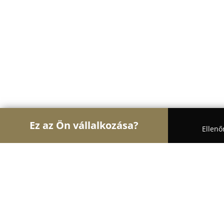
Ez az Ön vállalkozása?
Ellenő
Turul Divat
Női Divat, Cipőboltok, Esküvői Ruhas
Cleopátra Divat