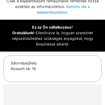
Csak a bejelentkezett felhasználók férhetnek hozzá
ezekhez az információkhoz.
Kattints ide a
bejelentkezéshez.
Ez az Ön vállalkozása
?
Gratulálunk!
Ellenőrizze le, hogyan szerezhet
népszerűsítéshez szükséges anyagokat, hogy
élvezhesse sikerét.
Sátoraljaújhely
Kossuth tér 18