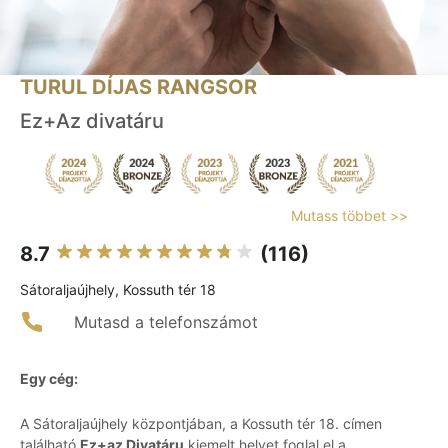
TURUL DÍJAS RANGSOR
Ez+Az divatáru
Mutass többet >>
8.7
(116)
Sátoraljaújhely, Kossuth tér 18
Mutasd a telefonszámot
Egy cég:
A Sátoraljaújhely központjában, a Kossuth tér 18. címen
található
Ez+az Divatáru
kiemelt helyet foglal el a