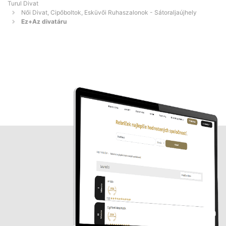
Turul Divat
Női Divat, Cipőboltok, Esküvői Ruhaszalonok - Sátoraljaújhely
Ez+Az divatáru