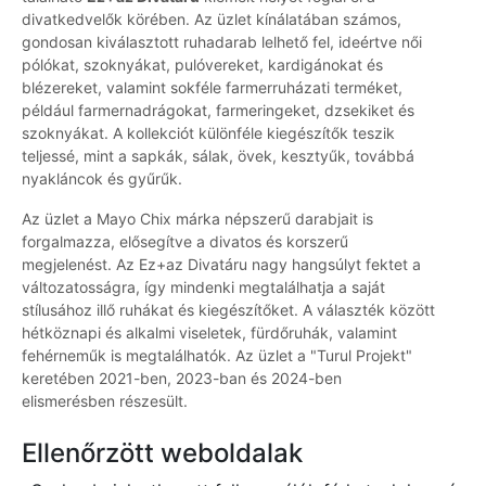
divatkedvelők körében. Az üzlet kínálatában számos,
gondosan kiválasztott ruhadarab lelhető fel, ideértve női
pólókat, szoknyákat, pulóvereket, kardigánokat és
blézereket, valamint sokféle farmerruházati terméket,
például farmernadrágokat, farmeringeket, dzsekiket és
szoknyákat. A kollekciót különféle kiegészítők teszik
teljessé, mint a sapkák, sálak, övek, kesztyűk, továbbá
nyakláncok és gyűrűk.
Az üzlet a Mayo Chix márka népszerű darabjait is
forgalmazza, elősegítve a divatos és korszerű
megjelenést. Az Ez+az Divatáru nagy hangsúlyt fektet a
változatosságra, így mindenki megtalálhatja a saját
stílusához illő ruhákat és kiegészítőket. A választék között
hétköznapi és alkalmi viseletek, fürdőruhák, valamint
fehérneműk is megtalálhatók. Az üzlet a "Turul Projekt"
keretében 2021-ben, 2023-ban és 2024-ben
elismerésben részesült.
Ellenőrzött weboldalak