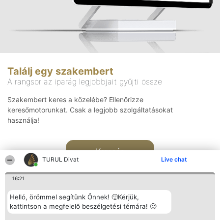
Találj egy szakembert
A rangsor az iparág legjobbjait gyűjti össze
Szakembert keres a közelébe? Ellenőrizze
keresőmotorunkat. Csak a legjobb szolgáltatásokat
használja!
Keresés
TURUL Divat
Live chat
16:21
Helló, örömmel segítünk Önnek! 🙂Kérjük,
kattintson a megfelelő beszélgetési témára! 🙂