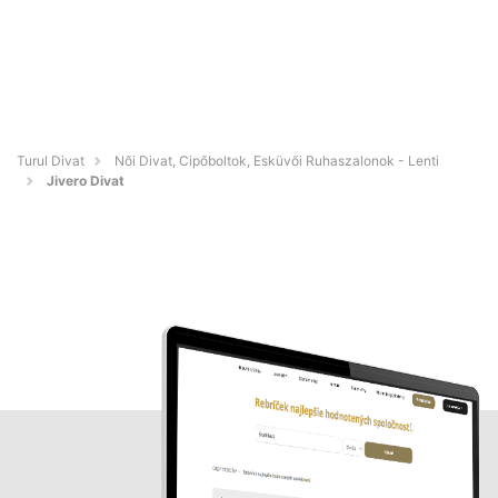
Turul Divat
Női Divat, Cipőboltok, Esküvői Ruhaszalonok - Lenti
Jivero Divat