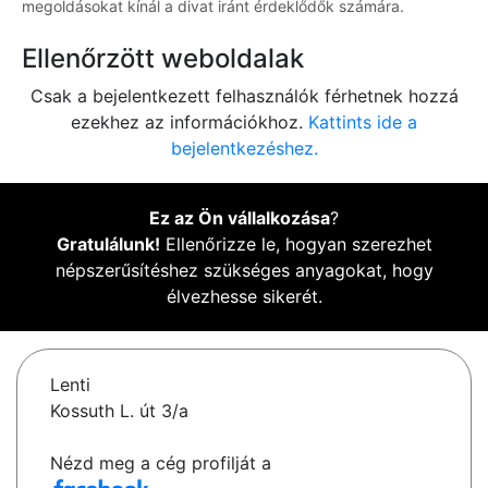
megoldásokat kínál a divat iránt érdeklődők számára.
Ellenőrzött weboldalak
Csak a bejelentkezett felhasználók férhetnek hozzá
ezekhez az információkhoz.
Kattints ide a
bejelentkezéshez.
Ez az Ön vállalkozása
?
Gratulálunk!
Ellenőrizze le, hogyan szerezhet
népszerűsítéshez szükséges anyagokat, hogy
élvezhesse sikerét.
Lenti
Kossuth L. út 3/a
Nézd meg a cég profilját a