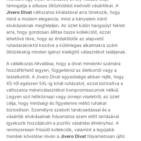
támogatja a stílusos öltözködést kedvelő vásárlókat. A
Jivero Divat
változatos kínálatával arra törekszik, hogy
mind a modern elegancia, mind a kényelem iránti
elvárásoknak megfeleljen. Az üzlet külön hangsúlyt fektet
arra, hogy gondosan állítsa össze kollekcióit, ezzel
lehetővé téve, hogy az érdeklődők az alapvető
ruhadaraboktól kezdve a különleges alkalmakra szánt
öltözékekig minden igényt kielégítő választékot találjanak.
A vállalkozás hitvallása, hogy a divat mindenki számára
hozzáférhető legyen, függetlenül az életkortól vagy a
testalkattól. A Jivero Divat egyedisége abban rejlik, hogy
XS-től egészen 5XL-ig kínál ruházatot, ezzel biztosítva a
változatos méretválasztékot kompromisszumok nélkül.
Legyen szó hétköznapi vagy ünnepi viseletről, az üzlet
célja, hogy minőségi és figyelemre méltó ruhákat
biztosítson. Személyre szabott tanácsadással és a
vásárlók elvárásainak folyamatos szem előtt tartásával
igyekszik hozzájárulni a pozitív vásárlási élményhez. A
rendszeresen frissülő kollekciók, valamint a legújabb
trendek követése révén a
Jivero Divat
folyamatosan újító