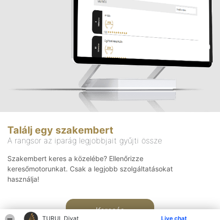
Találj egy szakembert
A rangsor az iparág legjobbjait gyűjti össze
Szakembert keres a közelébe? Ellenőrizze
keresőmotorunkat. Csak a legjobb szolgáltatásokat
használja!
Keresés
TURUL Divat
Live chat