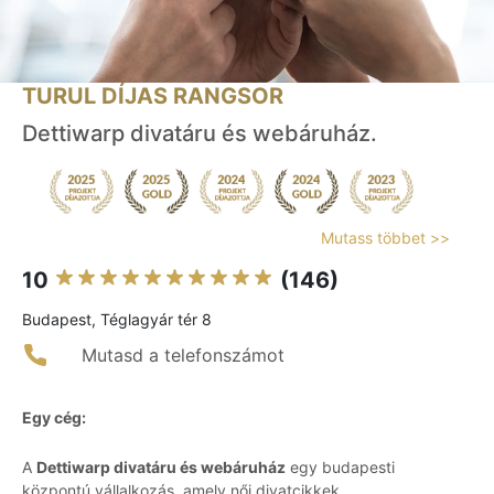
TURUL DÍJAS RANGSOR
Dettiwarp divatáru és webáruház.
Mutass többet >>
10
(146)
Budapest, Téglagyár tér 8
Mutasd a telefonszámot
Egy cég:
A
Dettiwarp divatáru és webáruház
egy budapesti
központú vállalkozás, amely női divatcikkek