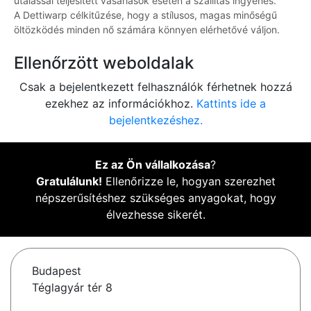
utalással teljesített vásárlások esetén a szállítás ingyenes.
A Dettiwarp célkitűzése, hogy a stílusos, magas minőségű
öltözködés minden nő számára könnyen elérhetővé váljon.
Ellenőrzött weboldalak
Csak a bejelentkezett felhasználók férhetnek hozzá
ezekhez az információkhoz.
Kattints ide a
bejelentkezéshez.
Ez az Ön vállalkozása
?
Gratulálunk!
Ellenőrizze le, hogyan szerezhet
népszerűsítéshez szükséges anyagokat, hogy
élvezhesse sikerét.
Budapest
Téglagyár tér 8