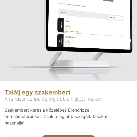
Találj egy szakembert
A rangsor az iparág legjobbjait gyűjti össze
Szakembert keres a közelébe? Ellenőrizze
keresőmotorunkat. Csak a legjobb szolgáltatásokat
használja!