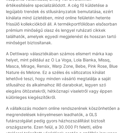
értékesítésére specializálódott. A cég fő küldetése a
legújabb trendek és stílusirányzatok bemutatása, ezért
kínálata mind üzletében, mind online felületén hetente
frissülő kollekciókból áll. A termékportfólióban elsősorban
prémium minőségű olasz és lengyel ruházati cikkek
találhatók, amelyek egyedi megjelenést és hosszan tartó
minőséget biztosítanak.
A Dettiwarp választékában számos elismert márka kap
helyet, mint például az O La Voga, Lola Bianka, Missq,
Masca, Mirage, Rensix, Warp Zone, Bebe, Pink Rose, Blue
Nature és Melone. Ez a széles és változatos kínálat
lehetővé teszi, hogy minden vásárló megtalálja a saját
stílusához és alkalmaihoz illő darabokat, legyen szó
elegáns öltözetekről, hétköznapi viseletről vagy éppen
különleges kiegészítőkről.
A vállalkozás modern online rendszerének köszönhetően a
megrendelések kényelmesen leadhatók, a GLS
futárszolgálat pedig gyors házhozszállítást biztosít
országszerte. Ezen felül, a 30.000 Ft feletti, előre