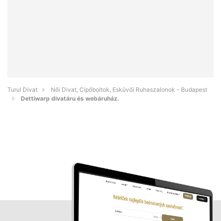
Turul Divat
Női Divat, Cipőboltok, Esküvői Ruhaszalonok - Budapest
Dettiwarp divatáru és webáruház.