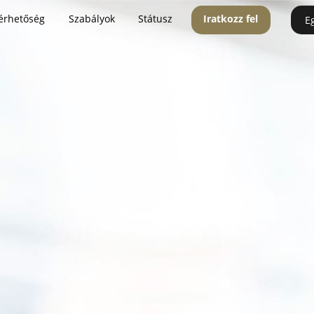
érhetőség
Szabályok
Státusz
Iratkozz fel
E