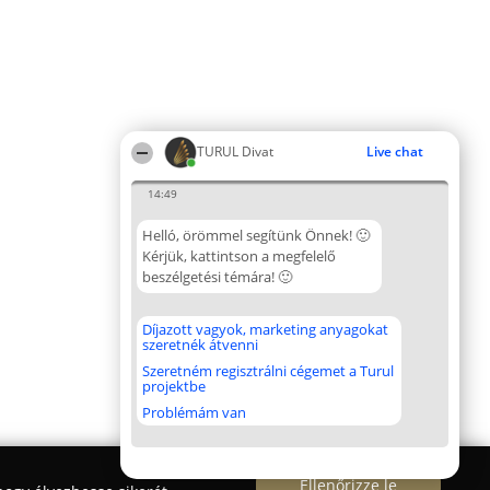
TURUL Divat
Live chat
14:49
Helló, örömmel segítünk Önnek! 🙂
Kérjük, kattintson a megfelelő
beszélgetési témára! 🙂
Díjazott vagyok, marketing anyagokat
szeretnék átvenni
Szeretném regisztrálni cégemet a Turul
projektbe
Problémám van
Ellenőrizze le