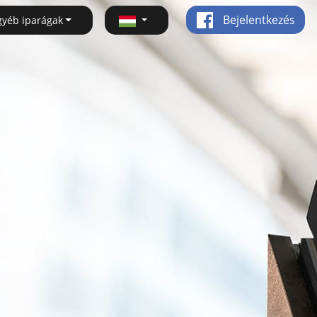
Bejelentkezés
gyéb iparágak