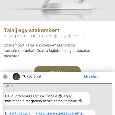
Találj egy szakembert
A rangsor az iparág legjobbjait gyűjti össze
Szakembert keres a közelébe? Ellenőrizze
keresőmotorunkat. Csak a legjobb szolgáltatásokat
használja!
Keresés
TURUL Divat
Live chat
05:17
Helló, örömmel segítünk Önnek! 🙂Kérjük,
kattintson a megfelelő beszélgetési témára! 🙂
Rangsorszervező
Népszavazás
Elérhetőség
Díjazott vagyok, marketing anyagokat szeretnék
SC Beautiful Company S.R.L.
Nyertesek
Elérhetőség