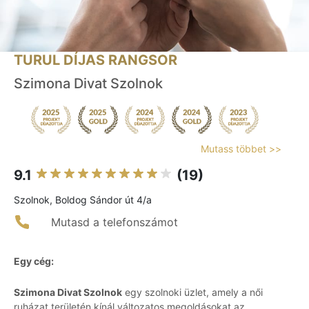
TURUL DÍJAS RANGSOR
Szimona Divat Szolnok
Mutass többet >>
9.1
(19)
Szolnok, Boldog Sándor út 4/a
Mutasd a telefonszámot
Egy cég:
Szimona Divat Szolnok
egy szolnoki üzlet, amely a női
ruházat területén kínál változatos megoldásokat az