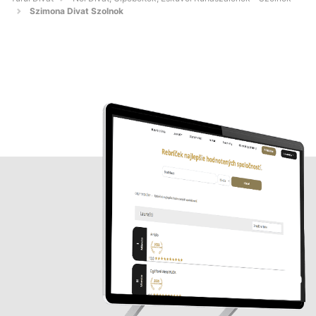
Szimona Divat Szolnok