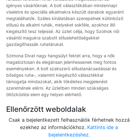
igényes vásárlóknak. A bolt választékában mindennapi
viseletre és speciális alkalmakra készült darabok egyaránt
megtalálhatók. Széles kínálatában szerepelnek különböző
stílusú és alkalmi ruhák, melyeket sokféle, azokhoz illő
kiegészítő tesz teljessé. Az üzlet célja, hogy Szolnok női
vásárlói magukra szabott stíluslehetőségekkel
gazdagíthassák ruhatárukat.
Szimona Divat nagy hangsúlyt fektet arra, hogy a nők
magabiztosan és elegánsan jelenhessenek meg fontos
eseményeken. A bolt szakszerű stílustanácsadással és
bőséges ruha-, valamint kiegészítő választékkal
támogatja mindazokat, akik tökéletes megjelenést
szeretnének elérni. Az üzletben minden szükséges
öltözködési elem egy helyen elérhető.
Ellenőrzött weboldalak
Csak a bejelentkezett felhasználók férhetnek hozzá
ezekhez az információkhoz.
Kattints ide a
bejelentkezéshez.