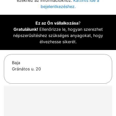
ezekhez az információkhoz.
Kattints ide a
bejelentkezéshez.
Ez az Ön vállalkozása
?
Gratulálunk!
Ellenőrizze le, hogyan szerezhet
népszerűsítéshez szükséges anyagokat, hogy
élvezhesse sikerét.
Baja
Gránátos u. 20