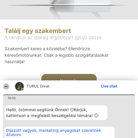
Találj egy szakembert
A rangsor az iparág legjobbjait gyűjti össze
Szakembert keres a közelébe? Ellenőrizze
keresőmotorunkat. Csak a legjobb szolgáltatásokat
használja!
Keresés
TURUL Divat
Live chat
15:10
Helló, örömmel segítünk Önnek! 🙂Kérjük,
kattintson a megfelelő beszélgetési témára! 🙂
Rangsorszervező
Népszavazás
Elérhetőség
Díjazott vagyok, marketing anyagokat szeretnék
SC Beautiful Company S.R.L.
Nyertesek
Elérhetőség
átvenni
Bulevardul Aleea Timișul De
Az összes