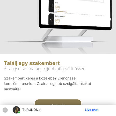
Találj egy szakembert
A rangsor az iparág legjobbjait gyűjti össze
Szakembert keres a közelébe? Ellenőrizze
keresőmotorunkat. Csak a legjobb szolgáltatásokat
használja!
Keresés
TURUL Divat
Live chat