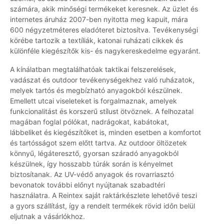
számára, akik minőségi termékeket keresnek. Az üzlet és
internetes áruház 2007-ben nyitotta meg kapuit, mára
600 négyzetméteres eladóteret biztosítva. Tevékenységi
körébe tartozik a textíliák, katonai ruházati cikkek és
különféle kiegészítők kis- és nagykereskedelme egyaránt.
A kínálatban megtalálhatóak taktikai felszerelések,
vadászat és outdoor tevékenységekhez való ruházatok,
melyek tartós és megbízható anyagokból készülnek.
Emellett utcai viseleteket is forgalmaznak, amelyek
funkcionalitást és korszerű stílust ötvöznek. A felhozatal
magában foglal pólókat, nadrágokat, kabátokat,
lábbeliket és kiegészítőket is, minden esetben a komfortot
és tartósságot szem előtt tartva. Az outdoor öltözetek
könnyű, légáteresztő, gyorsan száradó anyagokból
készülnek, így hosszabb túrák során is kényelmet
biztosítanak. Az UV-védő anyagok és rovarriasztó
bevonatok további előnyt nyújtanak szabadtéri
használatra. A Reintex saját raktárkészlete lehetővé teszi
a gyors szállítást, így a rendelt termékek rövid időn belül
eljutnak a vásárlókhoz.