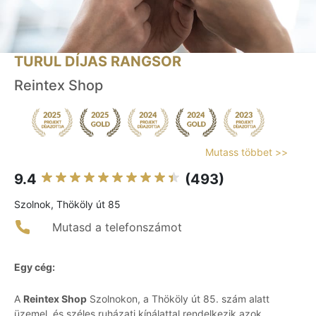
TURUL DÍJAS RANGSOR
Reintex Shop
Mutass többet >>
9.4
(493)
Szolnok, Thököly út 85
Mutasd a telefonszámot
Egy cég:
A
Reintex Shop
Szolnokon, a Thököly út 85. szám alatt
üzemel, és széles ruházati kínálattal rendelkezik azok