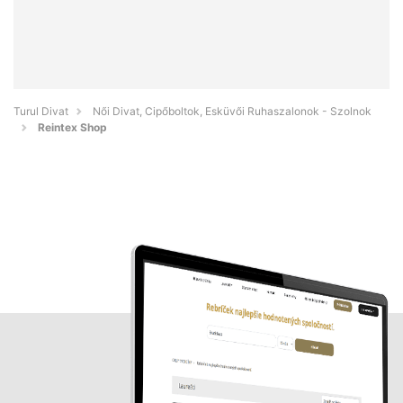
Turul Divat
Női Divat, Cipőboltok, Esküvői Ruhaszalonok - Szolnok
Reintex Shop