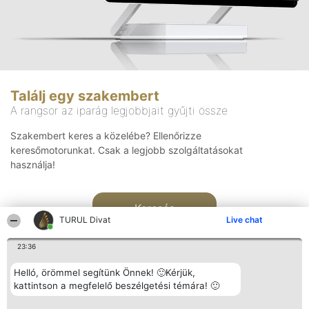
Találj egy szakembert
A rangsor az iparág legjobbjait gyűjti össze
Szakembert keres a közelébe? Ellenőrizze
keresőmotorunkat. Csak a legjobb szolgáltatásokat
használja!
Keresés
TURUL Divat
Live chat
23:36
Helló, örömmel segítünk Önnek! 🙂Kérjük,
kattintson a megfelelő beszélgetési témára! 🙂