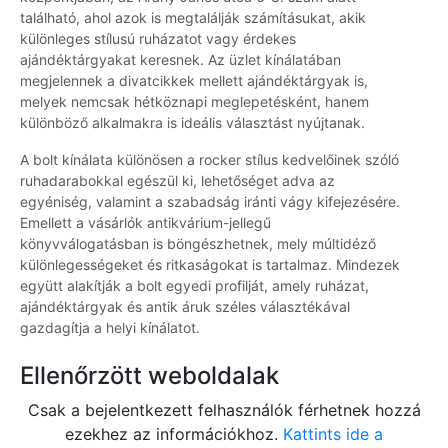
található, ahol azok is megtalálják számításukat, akik
különleges stílusú ruházatot vagy érdekes
ajándéktárgyakat keresnek. Az üzlet kínálatában
megjelennek a divatcikkek mellett ajándéktárgyak is,
melyek nemcsak hétköznapi meglepetésként, hanem
különböző alkalmakra is ideális választást nyújtanak.
A bolt kínálata különösen a rocker stílus kedvelőinek szóló
ruhadarabokkal egészül ki, lehetőséget adva az
egyéniség, valamint a szabadság iránti vágy kifejezésére.
Emellett a vásárlók antikvárium-jellegű
könyvválogatásban is böngészhetnek, mely múltidéző
különlegességeket és ritkaságokat is tartalmaz. Mindezek
együtt alakítják a bolt egyedi profilját, amely ruházat,
ajándéktárgyak és antik áruk széles választékával
gazdagítja a helyi kínálatot.
Ellenőrzött weboldalak
Csak a bejelentkezett felhasználók férhetnek hozzá
ezekhez az információkhoz.
Kattints ide a