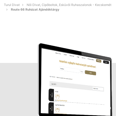
Turul Divat
Női Divat, Cipőboltok, Esküvői Ruhaszalonok - Kecskemét
Route 66 Ruházat Ajándéktárgy