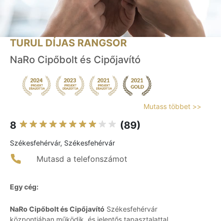
TURUL DÍJAS RANGSOR
NaRo Cipőbolt és Cipőjavító
Mutass többet >>
8
(89)
Székesfehérvár, Székesfehérvár
Mutasd a telefonszámot
Egy cég:
NaRo Cipőbolt és Cipőjavító
Székesfehérvár
központjában működik, és jelentős tapasztalattal