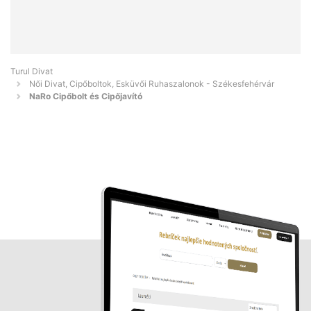
Turul Divat
Női Divat, Cipőboltok, Esküvői Ruhaszalonok - Székesfehérvár
NaRo Cipőbolt és Cipőjavító