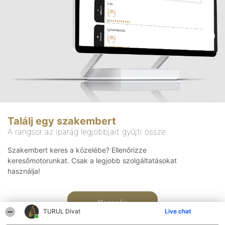
Találj egy szakembert
A rangsor az iparág legjobbjait gyűjti össze
Szakembert keres a közelébe? Ellenőrizze
keresőmotorunkat. Csak a legjobb szolgáltatásokat
használja!
Keresés
TURUL Divat
Live chat