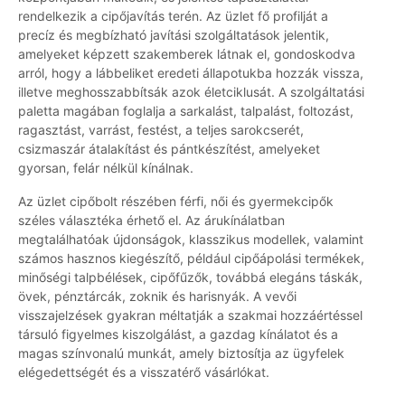
rendelkezik a cipőjavítás terén. Az üzlet fő profilját a
precíz és megbízható javítási szolgáltatások jelentik,
amelyeket képzett szakemberek látnak el, gondoskodva
arról, hogy a lábbeliket eredeti állapotukba hozzák vissza,
illetve meghosszabbítsák azok életciklusát. A szolgáltatási
paletta magában foglalja a sarkalást, talpalást, foltozást,
ragasztást, varrást, festést, a teljes sarokcserét,
csizmaszár átalakítást és pántkészítést, amelyeket
gyorsan, felár nélkül kínálnak.
Az üzlet cipőbolt részében férfi, női és gyermekcipők
széles választéka érhető el. Az árukínálatban
megtalálhatóak újdonságok, klasszikus modellek, valamint
számos hasznos kiegészítő, például cipőápolási termékek,
minőségi talpbélések, cipőfűzők, továbbá elegáns táskák,
övek, pénztárcák, zoknik és harisnyák. A vevői
visszajelzések gyakran méltatják a szakmai hozzáértéssel
társuló figyelmes kiszolgálást, a gazdag kínálatot és a
magas színvonalú munkát, amely biztosítja az ügyfelek
elégedettségét és a visszatérő vásárlókat.