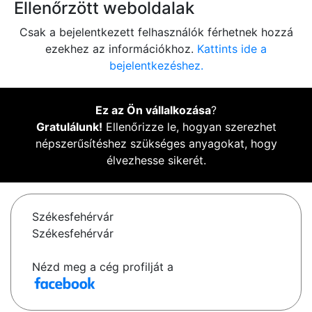
Ellenőrzött weboldalak
Csak a bejelentkezett felhasználók férhetnek hozzá
ezekhez az információkhoz.
Kattints ide a
bejelentkezéshez.
Ez az Ön vállalkozása
?
Gratulálunk!
Ellenőrizze le, hogyan szerezhet
népszerűsítéshez szükséges anyagokat, hogy
élvezhesse sikerét.
Székesfehérvár
Székesfehérvár
Nézd meg a cég profilját a