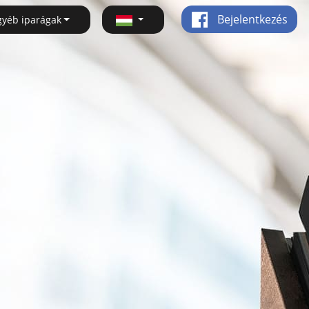
Bejelentkezés
gyéb iparágak