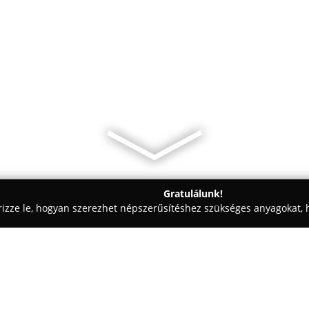
Gratulálunk!
rizze le, hogyan szerezhet népszerűsítéshez szükséges anyagokat, h
zalonok - Tiszakécske
Klára Divatáru