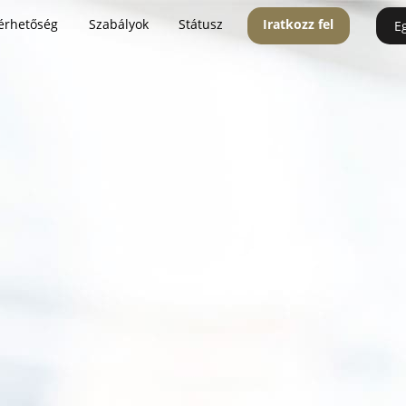
érhetőség
Szabályok
Státusz
Iratkozz fel
E