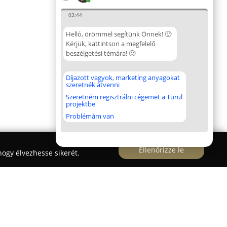
03:44
Helló, örömmel segítünk Önnek! 🙂
Kérjük, kattintson a megfelelő
beszélgetési témára! 🙂
Díjazott vagyok, marketing anyagokat
szeretnék átvenni
Szeretném regisztrálni cégemet a Turul
projektbe
Problémám van
Ellenőrizze le
ogy élvezhesse sikerét.