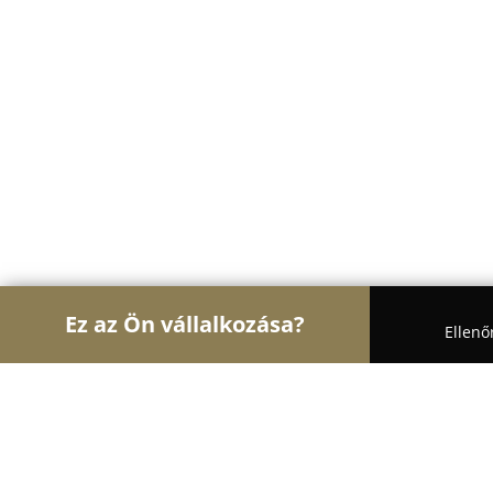
Ez az Ön vállalkozása?
Ellenő
Turul Divat
Női Divat, Cipőboltok, Esküvői Ruhas