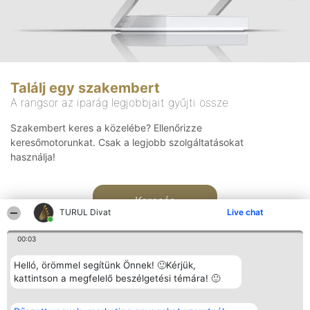
Találj egy szakembert
A rangsor az iparág legjobbjait gyűjti össze
Szakembert keres a közelébe? Ellenőrizze
keresőmotorunkat. Csak a legjobb szolgáltatásokat
használja!
Keresés
TURUL Divat
Live chat
00:03
Helló, örömmel segítünk Önnek! 🙂Kérjük,
kattintson a megfelelő beszélgetési témára! 🙂
Rangsorszervező
Népszavazás
Elérhetőség