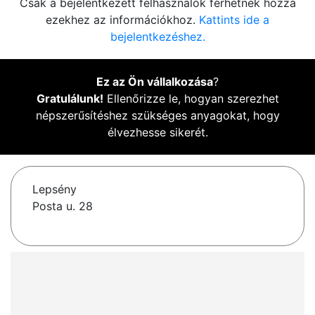
Csak a bejelentkezett felhasználók férhetnek hozzá
ezekhez az információkhoz.
Kattints ide a
bejelentkezéshez.
Ez az Ön vállalkozása
?
Gratulálunk!
Ellenőrizze le, hogyan szerezhet
népszerűsítéshez szükséges anyagokat, hogy
élvezhesse sikerét.
Lepsény
Posta u. 28