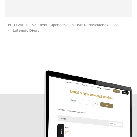
Turul Divat
Női Divat, Cipőboltok, Esküvői Ruhaszalonok - Fót
Látomás Divat