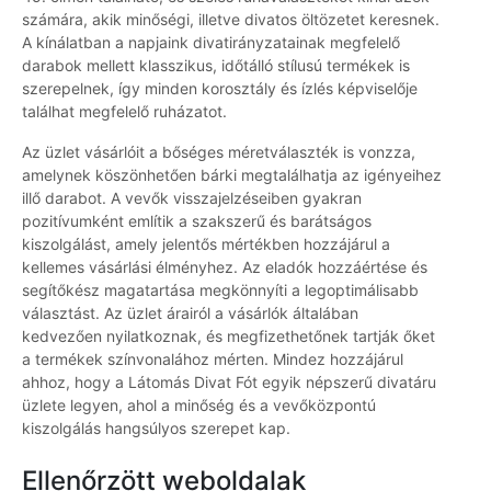
számára, akik minőségi, illetve divatos öltözetet keresnek.
A kínálatban a napjaink divatirányzatainak megfelelő
darabok mellett klasszikus, időtálló stílusú termékek is
szerepelnek, így minden korosztály és ízlés képviselője
találhat megfelelő ruházatot.
Az üzlet vásárlóit a bőséges méretválaszték is vonzza,
amelynek köszönhetően bárki megtalálhatja az igényeihez
illő darabot. A vevők visszajelzéseiben gyakran
pozitívumként említik a szakszerű és barátságos
kiszolgálást, amely jelentős mértékben hozzájárul a
kellemes vásárlási élményhez. Az eladók hozzáértése és
segítőkész magatartása megkönnyíti a legoptimálisabb
választást. Az üzlet árairól a vásárlók általában
kedvezően nyilatkoznak, és megfizethetőnek tartják őket
a termékek színvonalához mérten. Mindez hozzájárul
ahhoz, hogy a Látomás Divat Fót egyik népszerű divatáru
üzlete legyen, ahol a minőség és a vevőközpontú
kiszolgálás hangsúlyos szerepet kap.
Ellenőrzött weboldalak