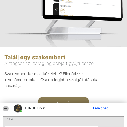
Találj egy szakembert
A rangsor az iparág legjobbjait gyűjti össze
Szakembert keres a közelébe? Ellenőrizze
keresőmotorunkat. Csak a legjobb szolgáltatásokat
használja!
Keresés
TURUL Divat
Live chat
11:20