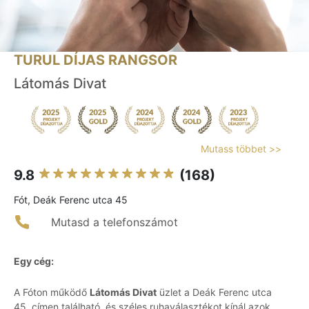
TURUL DÍJAS RANGSOR
Látomás Divat
Mutass többet >>
9.8
(168)
Fót, Deák Ferenc utca 45
Mutasd a telefonszámot
Egy cég:
A Fóton működő
Látomás Divat
üzlet a Deák Ferenc utca
45. címen található, és széles ruhaválasztékot kínál azok