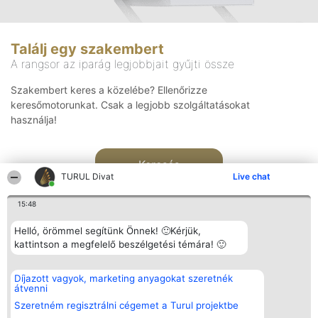
Találj egy szakembert
A rangsor az iparág legjobbjait gyűjti össze
Szakembert keres a közelébe? Ellenőrizze
keresőmotorunkat. Csak a legjobb szolgáltatásokat
használja!
Keresés
TURUL Divat
Live chat
15:48
Helló, örömmel segítünk Önnek! 🙂Kérjük,
kattintson a megfelelő beszélgetési témára! 🙂
Rangsorszervező
Népszavazás
Elérhetőség
Díjazott vagyok, marketing anyagokat szeretnék
SC Beautiful Company S.R.L.
Nyertesek
Elérhetőség
átvenni
Bulevardul Aleea Timișul De
Az összes
Sus Nr. 2, Bl. A30, Sc. A, Et.
díjazottak
Szeretném regisztrálni cégemet a Turul projektbe
4, Ap. 13
listája