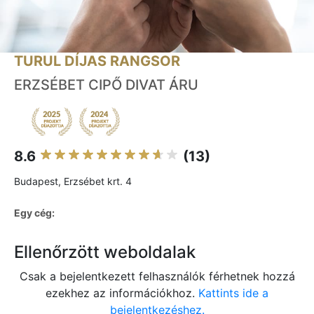
TURUL DÍJAS RANGSOR
ERZSÉBET CIPŐ DIVAT ÁRU
8.6
(13)
Budapest, Erzsébet krt. 4
Egy cég:
Ellenőrzött weboldalak
Csak a bejelentkezett felhasználók férhetnek hozzá
ezekhez az információkhoz.
Kattints ide a
bejelentkezéshez.