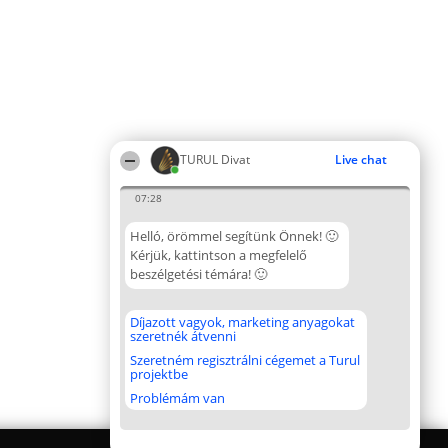
TURUL Divat
Live chat
07:28
Helló, örömmel segítünk Önnek! 🙂
Kérjük, kattintson a megfelelő
beszélgetési témára! 🙂
Díjazott vagyok, marketing anyagokat
szeretnék átvenni
Szeretném regisztrálni cégemet a Turul
projektbe
Problémám van