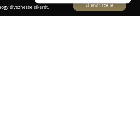
Ellenőrizze le
ogy élvezhesse sikerét.
lt
a Kisfaludy utca 5. alatt található, ahol a
an ötvöződik a lábbelik kínálatában. Az üzlet
le stílusú és különféle alkalmakhoz illő cipők
pelnek női elegáns alkalmi cipők, kényelmes
portos slip-on modellek is.
g bakancsok, illetve bokacsizmák, a nyári
ucsok és szandálok is helyet kapnak a
az aktuális divattrendek inspirálják, ugyanakkor
kat is kínálnak, így mindenki rálelhet a
carpa
továbbá stílusos kiegészítőkkel, például