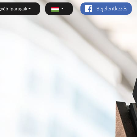
Bejelentkezés
gyéb iparágak