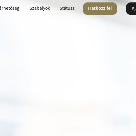
érhetőség
Szabályok
Státusz
Iratkozz fel
E