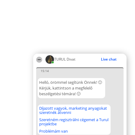
TURUL Divat
Live chat
15:14
Helló, örömmel segítünk Önnek! 🙂
Kérjük, kattintson a megfelelő
beszélgetési témára! 🙂
Díjazott vagyok, marketing anyagokat
szeretnék átvenni
Szeretném regisztrálni cégemet a Turul
projektbe
Problémám van