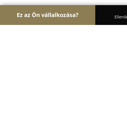
Ez az Ön vállalkozása?
Ellenő
Turul Divat
Női Divat, Cipőboltok, Esküvői Ruha
Marion Divatáru
9.8
(90)
Debrecen, Rákóczi utca 1-5
Mutasd a telefonszámot