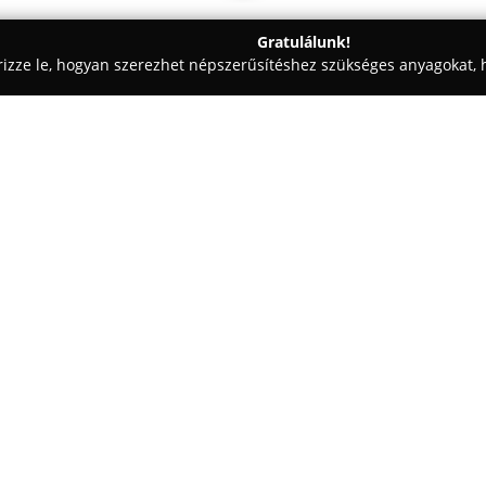
Gratulálunk!
rizze le, hogyan szerezhet népszerűsítéshez szükséges anyagokat, h
szalonok - Debrecen
Marion Divatáru
Egy cég:
A debreceni Rákóczi utca 1-5 
kínálatot nyújt azok számára, ak
előnyben. Az üzlet kínálatát a l
lehetővé teszi, hogy minden vá
Mutass többet >>
ruhadarabokat. A gondosan kivál
egyedi és ízléses szetteket áll
A választékban többek között a 
megtalálhatók, melyek modern 