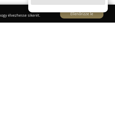
Ellenőrizze le
ogy élvezhesse sikerét.
szám alatt működő
Marion Divatáru
széles
ik a minőségi és stílusos öltözködést részesítik
egfrissebb divattrendek alapján állítja össze, ami
sárló megtalálhassa a saját ízlésének megfelelő
asztott kollekciók biztosítják, hogy az ügyfelek
íthatnak össze maguknak.
Mya & L'Luisa, illetve az Extyn márkák is
szabásukkal és kiváló anyaghasználatukkal