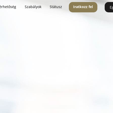
érhetőség
Szabályok
Státusz
Iratkozz fel
E