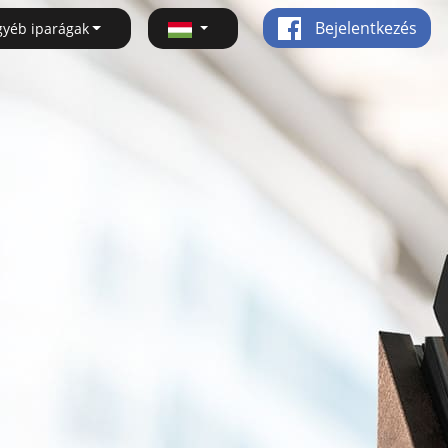
Bejelentkezés
gyéb iparágak