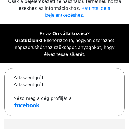
Csak a bejelentkezett felhasználók férhetnek hozzá
ezekhez az információkhoz.
Kattints ide a
bejelentkezéshez.
Ez az Ön vállalkozása
?
Gratulálunk!
Ellenőrizze le, hogyan szerezhet
népszerűsítéshez szükséges anyagokat, hogy
élvezhesse sikerét.
Zalaszentgrót
Zalaszentgrót
Nézd meg a cég profilját a