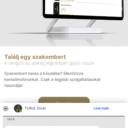
Találj egy szakembert
A rangsor az iparág legjobbjait gyűjti össze
Szakembert keres a közelébe? Ellenőrizze
keresőmotorunkat. Csak a legjobb szolgáltatásokat
használja!
Keresés
TURUL Divat
Live chat
14:14