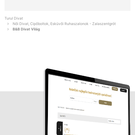
Turul Divat
Női Divat, Cipőboltok, Esküvői Ruhaszalonok - Zalaszentgrót
B&B Divat Világ