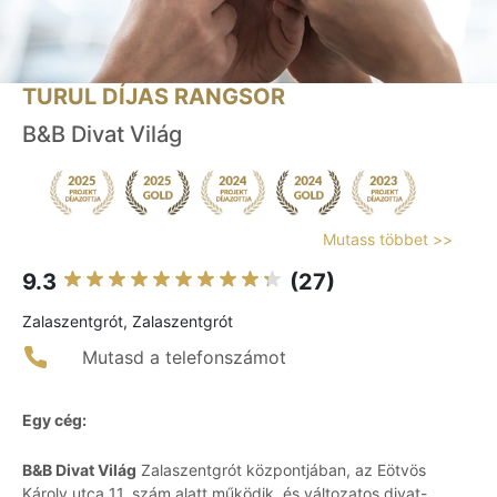
TURUL DÍJAS RANGSOR
B&B Divat Világ
Mutass többet >>
9.3
(27)
Zalaszentgrót, Zalaszentgrót
Mutasd a telefonszámot
Egy cég:
B&B Divat Világ
Zalaszentgrót központjában, az Eötvös
Károly utca 11. szám alatt működik, és változatos divat-