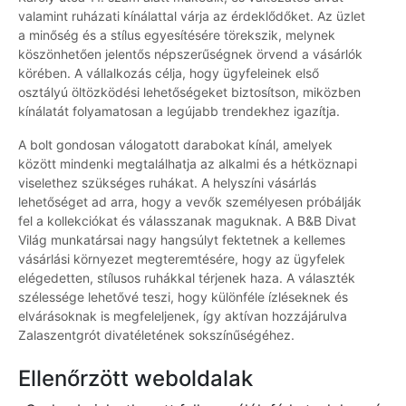
valamint ruházati kínálattal várja az érdeklődőket. Az üzlet
a minőség és a stílus egyesítésére törekszik, melynek
köszönhetően jelentős népszerűségnek örvend a vásárlók
körében. A vállalkozás célja, hogy ügyfeleinek első
osztályú öltözködési lehetőségeket biztosítson, miközben
kínálatát folyamatosan a legújabb trendekhez igazítja.
A bolt gondosan válogatott darabokat kínál, amelyek
között mindenki megtalálhatja az alkalmi és a hétköznapi
viselethez szükséges ruhákat. A helyszíni vásárlás
lehetőséget ad arra, hogy a vevők személyesen próbálják
fel a kollekciókat és válasszanak maguknak. A B&B Divat
Világ munkatársai nagy hangsúlyt fektetnek a kellemes
vásárlási környezet megteremtésére, hogy az ügyfelek
elégedetten, stílusos ruhákkal térjenek haza. A választék
szélessége lehetővé teszi, hogy különféle ízléseknek és
elvárásoknak is megfeleljenek, így aktívan hozzájárulva
Zalaszentgrót divatéletének sokszínűségéhez.
Ellenőrzött weboldalak