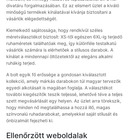
divatáru forgalmazásában. Ez az elismert üzlet a kiváló
minőségű termékek kínálatával kívánja biztosítani a
vásárlók elégedettségét.
Kiemelkedő sajátossága, hogy rendkívül széles
méretválasztékot biztosít: XS-től egészen 6XL-ig terjedő
ruhaméretek találhatóak meg, így különféle testalkatú
vásárlók számára is elérhetőek a stílusos darabok. A
kínálat a mindennapi öltözetektől az elegáns alkalmi
ruhákig terjed.
A bolt egyik fő erőssége a gondosan kiválasztott
kollekció, amely márkás darabokon túl magyar tervezők
egyedi alkotásait is magában foglalja. A választékot
további kiegészítők teszik teljessé, lehetővé téve a teljes
szett megvásárlását egy helyen. Az üzlet arra törekszik,
hogy minden nő megtalálhassa a hozzá illő, magas
színvonalú ruhadarabokat, amelyekkel saját stílusát és
önbizalmát fejezheti ki.
Ellenőrzött weboldalak