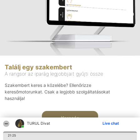
Találj egy szakembert
A rangsor az iparág legjobbjait gyűjti össze
Szakembert keres a közelébe? Ellenőrizze
keresőmotorunkat. Csak a legjobb szolgáltatásokat
használja!
Keresés
TURUL Divat
Live chat
21:25