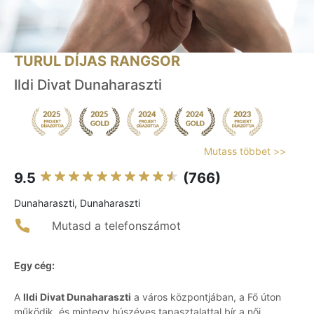
TURUL DÍJAS RANGSOR
Ildi Divat Dunaharaszti
Mutass többet >>
9.5
(766)
Dunaharaszti, Dunaharaszti
Mutasd a telefonszámot
Egy cég:
A
Ildi Divat Dunaharaszti
a város központjában, a Fő úton
működik, és mintegy húszéves tapasztalattal bír a női