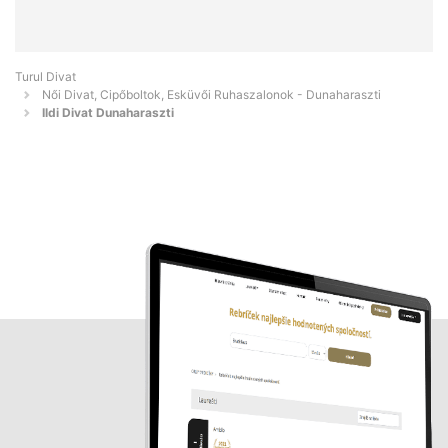
Turul Divat
Női Divat, Cipőboltok, Esküvői Ruhaszalonok - Dunaharaszti
Ildi Divat Dunaharaszti