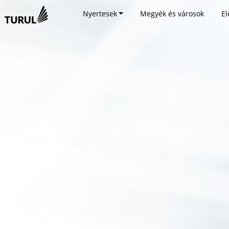
Nyertesek
Megyék és városok
El