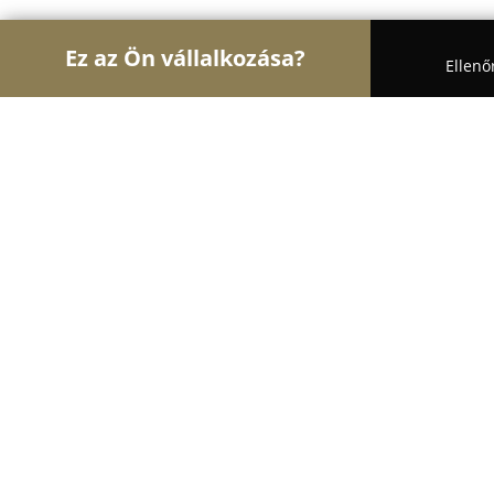
Ez az Ön vállalkozása?
Ellenő
Turul Divat
Női Divat, Cipőboltok, Esküvői Ruha
Bambino Gyerekcipő
8
(11)
Százhalombatta, Piac tér D/2.
Mutasd a telefonszámot