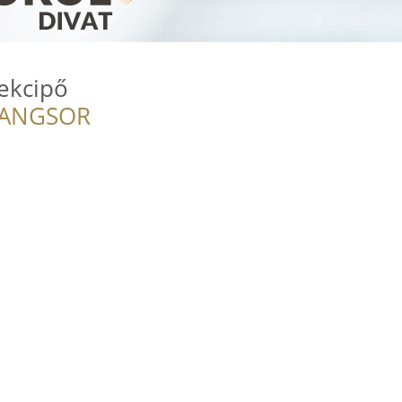
ekcipő
RANGSOR