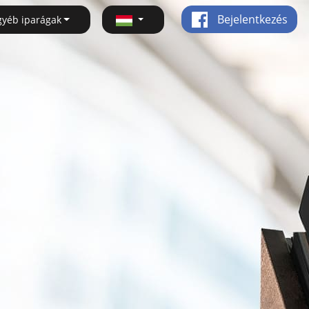
Bejelentkezés
gyéb iparágak