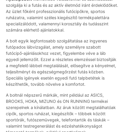
szolgálja ki a futás és az aktív életmód iránt érdeklődőket.
Az üzlet főként professzionális futócipőkre, sportos
ruházatra, valamint széles kiegészítő termékpalettára
specializálódott, valamennyi korosztály és tudásszint
számára elérhető ajánlatokkal.
A bolt egyik legfontosabb szolgáltatása az ingyenes
futópados lábvizsgálat, amely személyre szabott
futócipő-ajánlásokhoz vezet, figyelembe véve a láb
egyedi jellemzőit. Ezzel a részletes elemzéssel biztosítják
a megfelelő lábbeli megtalálását, elősegítve a kényelmet,
teljesítményt és egészségmegőrzést futás közben.
Speciális igények esetén egyedi futó talpbetétek is
készíthetők, tovább növelve a komfortot.
A boltnál népszerű márkák, mint például az ASICS,
BROOKS, HOKA, MIZUNO és ON RUNNING termékei
szerepelnek a kínálatban. Az áruk között megtalálhatóak
cipők, sportos ruházat, kiegészítők – többek között
sportórák, futószemüvegek, telefontartók és táskák –
valamint testregenerálást és edzéshatékonyságot