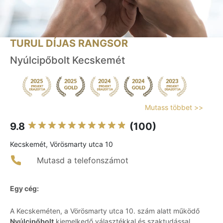
TURUL DÍJAS RANGSOR
Nyúlcipőbolt Kecskemét
Mutass többet >>
9.8
(100)
Kecskemét, Vörösmarty utca 10
Mutasd a telefonszámot
Egy cég:
A Kecskeméten, a Vörösmarty utca 10. szám alatt működő
Nyúlcipőbolt
kiemelkedő választékkal és szaktudással