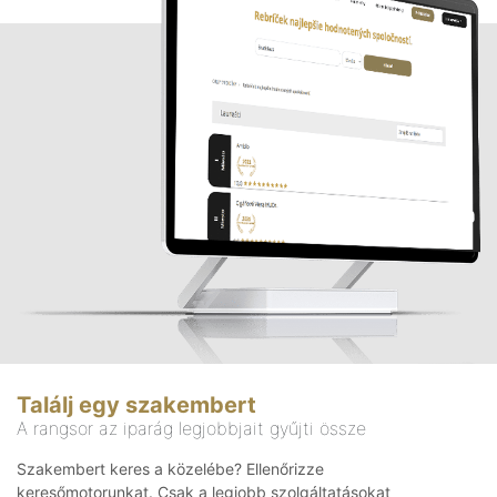
Találj egy szakembert
A rangsor az iparág legjobbjait gyűjti össze
Szakembert keres a közelébe? Ellenőrizze
keresőmotorunkat. Csak a legjobb szolgáltatásokat