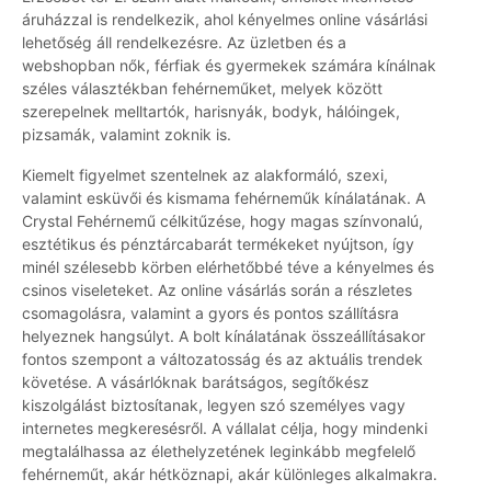
áruházzal is rendelkezik, ahol kényelmes online vásárlási
lehetőség áll rendelkezésre. Az üzletben és a
webshopban nők, férfiak és gyermekek számára kínálnak
széles választékban fehérneműket, melyek között
szerepelnek melltartók, harisnyák, bodyk, hálóingek,
pizsamák, valamint zoknik is.
Kiemelt figyelmet szentelnek az alakformáló, szexi,
valamint esküvői és kismama fehérneműk kínálatának. A
Crystal Fehérnemű célkitűzése, hogy magas színvonalú,
esztétikus és pénztárcabarát termékeket nyújtson, így
minél szélesebb körben elérhetőbbé téve a kényelmes és
csinos viseleteket. Az online vásárlás során a részletes
csomagolásra, valamint a gyors és pontos szállításra
helyeznek hangsúlyt. A bolt kínálatának összeállításakor
fontos szempont a változatosság és az aktuális trendek
követése. A vásárlóknak barátságos, segítőkész
kiszolgálást biztosítanak, legyen szó személyes vagy
internetes megkeresésről. A vállalat célja, hogy mindenki
megtalálhassa az élethelyzetének leginkább megfelelő
fehérneműt, akár hétköznapi, akár különleges alkalmakra.