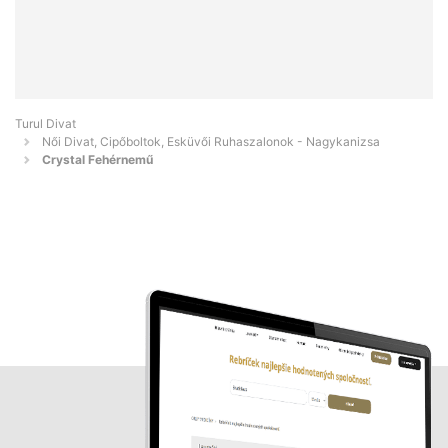
Turul Divat
Női Divat, Cipőboltok, Esküvői Ruhaszalonok - Nagykanizsa
Crystal Fehérnemű