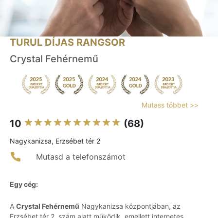
TURUL DÍJAS RANGSOR
Crystal Fehérnemű
Mutass többet >>
10
(68)
Nagykanizsa, Erzsébet tér 2
Mutasd a telefonszámot
Egy cég:
A
Crystal Fehérnemű
Nagykanizsa központjában, az
Erzsébet tér 2. szám alatt működik, emellett internetes