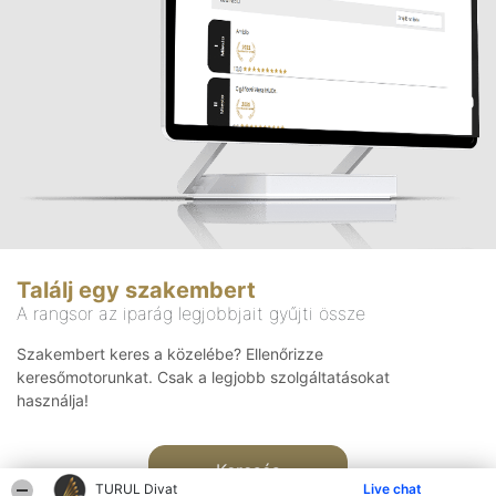
Találj egy szakembert
A rangsor az iparág legjobbjait gyűjti össze
Szakembert keres a közelébe? Ellenőrizze
keresőmotorunkat. Csak a legjobb szolgáltatásokat
használja!
Keresés
TURUL Divat
Live chat