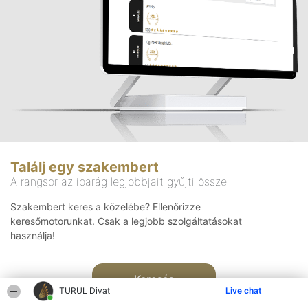
Találj egy szakembert
A rangsor az iparág legjobbjait gyűjti össze
Szakembert keres a közelébe? Ellenőrizze
keresőmotorunkat. Csak a legjobb szolgáltatásokat
használja!
Keresés
TURUL Divat
Live chat