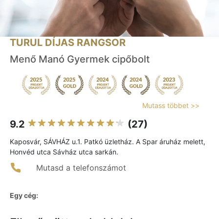
TURUL DÍJAS RANGSOR
Menő Manó Gyermek cipőbolt
Mutass többet >>
9.2
(27)
Kaposvár, SÁVHÁZ u.1. Patkó üzletház. A Spar áruház melett,
Honvéd utca Sávház utca sarkán.
Mutasd a telefonszámot
Egy cég: