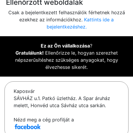
Ellenőrzött weboldalak
Csak a bejelentkezett felhasználók férhetnek hozzá
ezekhez az információkhoz.
Kattints ide a
bejelentkezéshez.
Ez az Ön vállalkozása
?
Gratulálunk!
Ellenőrizze le, hogyan szerezhet
népszerűsítéshez szükséges anyagokat, hogy
élvezhesse sikerét.
Kaposvár
SÁVHÁZ u.1. Patkó üzletház. A Spar áruház
melett, Honvéd utca Sávház utca sarkán.
Nézd meg a cég profilját a