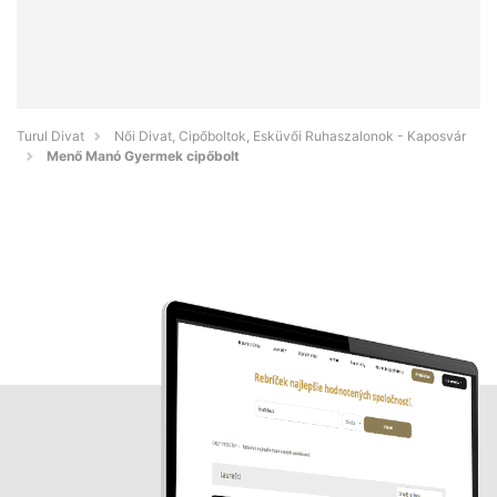
Turul Divat
Női Divat, Cipőboltok, Esküvői Ruhaszalonok - Kaposvár
Menő Manó Gyermek cipőbolt