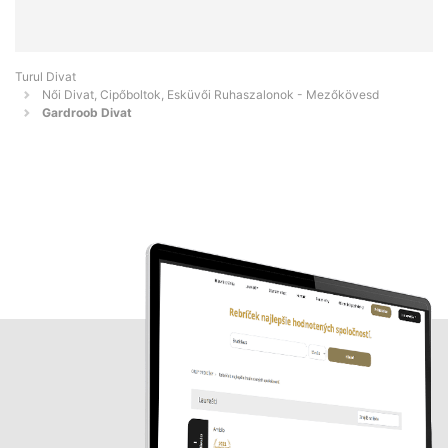
Turul Divat
Női Divat, Cipőboltok, Esküvői Ruhaszalonok - Mezőkövesd
Gardroob Divat