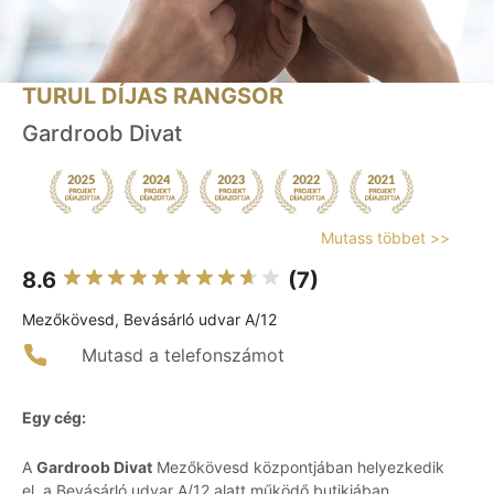
TURUL DÍJAS RANGSOR
Gardroob Divat
Mutass többet >>
8.6
(7)
Mezőkövesd, Bevásárló udvar A/12
Mutasd a telefonszámot
Egy cég:
A
Gardroob Divat
Mezőkövesd központjában helyezkedik
el, a Bevásárló udvar A/12 alatt működő butikjában