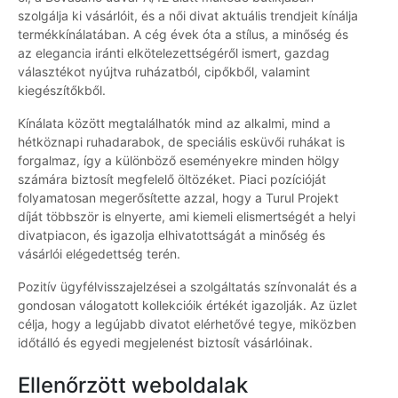
szolgálja ki vásárlóit, és a női divat aktuális trendjeit kínálja
termékkínálatában. A cég évek óta a stílus, a minőség és
az elegancia iránti elkötelezettségéről ismert, gazdag
választékot nyújtva ruházatból, cipőkből, valamint
kiegészítőkből.
Kínálata között megtalálhatók mind az alkalmi, mind a
hétköznapi ruhadarabok, de speciális esküvői ruhákat is
forgalmaz, így a különböző eseményekre minden hölgy
számára biztosít megfelelő öltözéket. Piaci pozícióját
folyamatosan megerősítette azzal, hogy a Turul Projekt
díját többször is elnyerte, ami kiemeli elismertségét a helyi
divatpiacon, és igazolja elhivatottságát a minőség és
vásárlói elégedettség terén.
Pozitív ügyfélvisszajelzései a szolgáltatás színvonalát és a
gondosan válogatott kollekcióik értékét igazolják. Az üzlet
célja, hogy a legújabb divatot elérhetővé tegye, miközben
időtálló és egyedi megjelenést biztosít vásárlóinak.
Ellenőrzött weboldalak