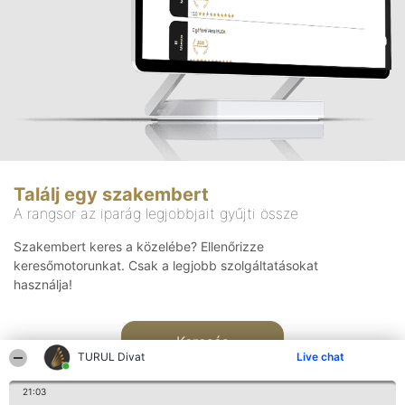
Találj egy szakembert
A rangsor az iparág legjobbjait gyűjti össze
Szakembert keres a közelébe? Ellenőrizze
keresőmotorunkat. Csak a legjobb szolgáltatásokat
használja!
Keresés
TURUL Divat
Live chat
21:03