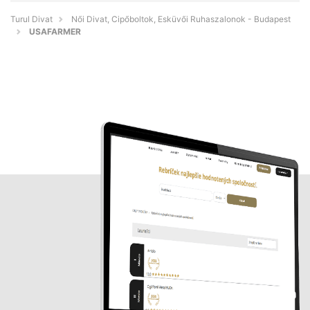
Turul Divat
Női Divat, Cipőboltok, Esküvői Ruhaszalonok - Budapest
USAFARMER