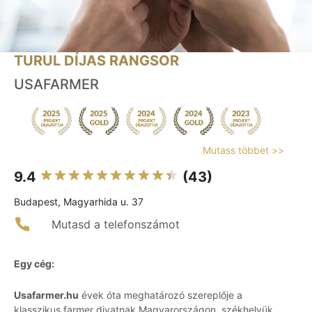
TURUL DÍJAS RANGSOR
USAFARMER
Mutass többet >>
9.4
(43)
Budapest, Magyarhida u. 37
Mutasd a telefonszámot
Egy cég:
Usafarmer.hu
évek óta meghatározó szereplője a
klasszikus farmer divatnak Magyarországon, székhelyük