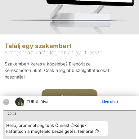
Találj egy szakembert
A rangsor az iparág legjobbjait gyűjti össze
Szakembert keres a közelébe? Ellenőrizze
keresőmotorunkat. Csak a legjobb szolgáltatásokat
használja!
Keresés
TURUL Divat
Live chat
20:43
Helló, örömmel segítünk Önnek! 🙂Kérjük,
kattintson a megfelelő beszélgetési témára! 🙂