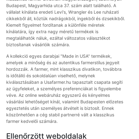
Budapest, Magyarhida utca 37. szám alatt található. A
vállalat kínálata eredeti Levi's, Wrangler és Lee ruházati
cikkekből áll, köztük nadrágokból, ingekből és dzsekikből.
Kiemelt figyelmet fordítanak a különféle méretek
kínálatára, így extra nagy méretű termékek is
megtalálhatók náluk, ezáltal változatos választékot
biztosítanak vásárlóik számára.
A kollekció egyes darabjai "Made in USA" termékek,
amelyek a minőség és az autentikus farmerstílus jegyeit
hordozzák. A farmer, mint klasszikus divatikon, továbbra
is időtálló és sokoldalúan viselhető, melynek
kiválasztásában a Usafarmer.hu tapasztalt csapata segíti
az ügyfeleket, a személyes preferenciákat is figyelembe
véve. Az online webáruház egyszerű és kényelmes
vásárlási lehetőséget kínál, valamint Budapesten előzetes
egyeztetés után személyes átvételt is biztosít. Ennek
köszönhetően a cég stabil partnerré vált a klasszikus
farmer kedvelői számára.
Ellenőrzött weboldalak