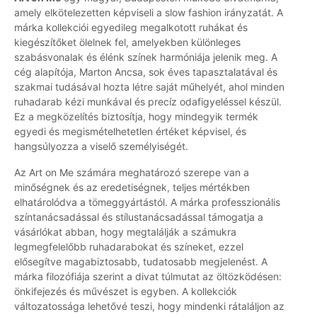
amely elkötelezetten képviseli a slow fashion irányzatát. A
márka kollekciói egyedileg megalkotott ruhákat és
kiegészítőket ölelnek fel, amelyekben különleges
szabásvonalak és élénk színek harmóniája jelenik meg. A
cég alapítója, Marton Ancsa, sok éves tapasztalatával és
szakmai tudásával hozta létre saját műhelyét, ahol minden
ruhadarab kézi munkával és precíz odafigyeléssel készül.
Ez a megközelítés biztosítja, hogy mindegyik termék
egyedi és megismételhetetlen értéket képvisel, és
hangsúlyozza a viselő személyiségét.
Az Art on Me számára meghatározó szerepe van a
minőségnek és az eredetiségnek, teljes mértékben
elhatárolódva a tömeggyártástól. A márka professzionális
színtanácsadással és stílustanácsadással támogatja a
vásárlókat abban, hogy megtalálják a számukra
legmegfelelőbb ruhadarabokat és színeket, ezzel
elősegítve magabiztosabb, tudatosabb megjelenést. A
márka filozófiája szerint a divat túlmutat az öltözködésen:
önkifejezés és művészet is egyben. A kollekciók
változatossága lehetővé teszi, hogy mindenki rátaláljon az