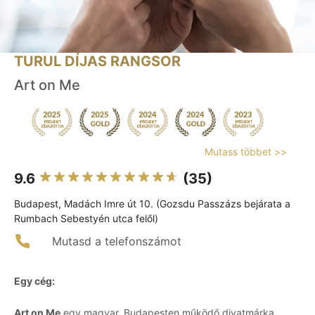
TURUL DÍJAS RANGSOR
Art on Me
Mutass többet >>
9.6
(35)
Budapest, Madách Imre út 10. (Gozsdu Passzázs bejárata a
Rumbach Sebestyén utca felől)
Mutasd a telefonszámot
Egy cég:
Art on Me
egy magyar, Budapesten működő divatmárka,