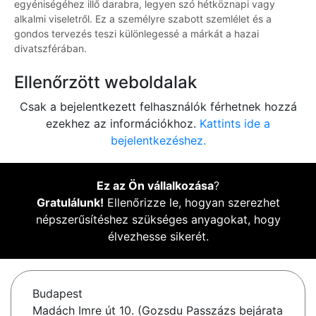
egyéniségéhez illő darabra, legyen szó hétköznapi vagy
alkalmi viseletről. Ez a személyre szabott szemlélet és a
gondos tervezés teszi különlegessé a márkát a hazai
divatszférában.
Ellenőrzött weboldalak
Csak a bejelentkezett felhasználók férhetnek hozzá
ezekhez az információkhoz.
Kattints ide a
bejelentkezéshez.
Ez az Ön vállalkozása
?
Gratulálunk!
Ellenőrizze le, hogyan szerezhet
népszerűsítéshez szükséges anyagokat, hogy
élvezhesse sikerét.
Budapest
Madách Imre út 10. (Gozsdu Passzázs bejárata