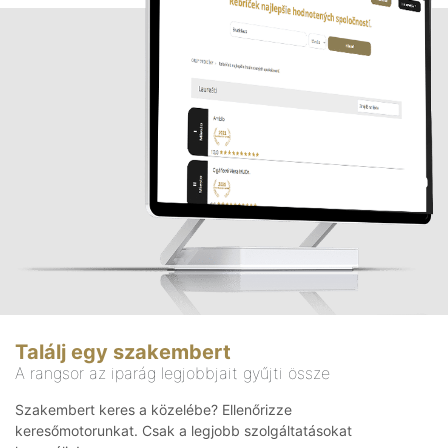
Találj egy szakembert
A rangsor az iparág legjobbjait gyűjti össze
Szakembert keres a közelébe? Ellenőrizze
keresőmotorunkat. Csak a legjobb szolgáltatásokat