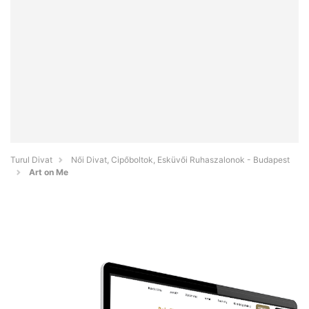
Turul Divat
Női Divat, Cipőboltok, Esküvői Ruhaszalonok - Budapest
Art on Me