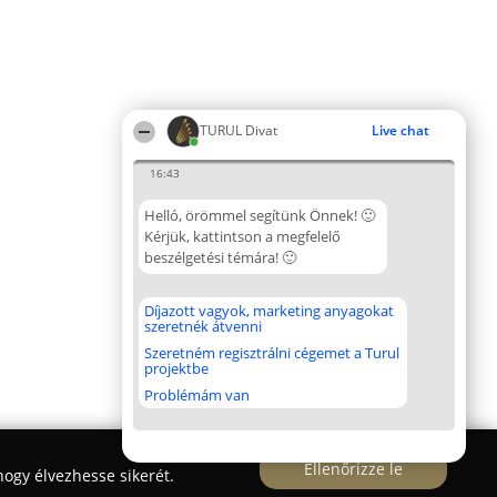
TURUL Divat
Live chat
16:43
Helló, örömmel segítünk Önnek! 🙂
Kérjük, kattintson a megfelelő
beszélgetési témára! 🙂
Díjazott vagyok, marketing anyagokat
szeretnék átvenni
Szeretném regisztrálni cégemet a Turul
projektbe
Problémám van
Ellenőrizze le
ogy élvezhesse sikerét.