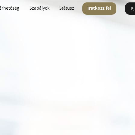
érhetőség
Szabályok
Státusz
Iratkozz fel
E