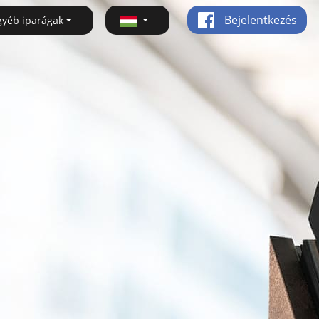
Bejelentkezés
gyéb iparágak