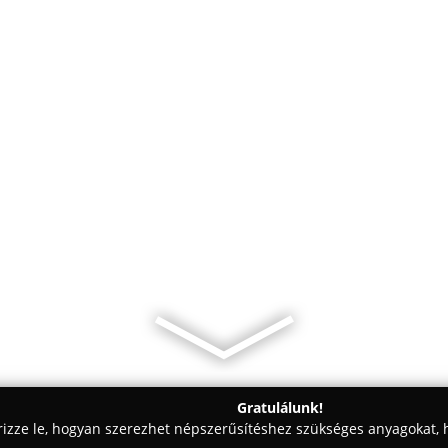
Gratulálunk!
rizze le, hogyan szerezhet népszerűsítéshez szükséges anyagokat, h