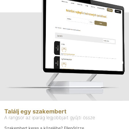
Találj egy szakembert
A rangsor az iparág legjobbjait gyűjti össze
Szakembert keres a közelébe? Ellenőrizze