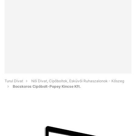
Turul Divat
Női Divat, Cipőboltok, Esküvői Ruhaszalonok - Kőszeg
Bocskoros Cipőbolt-Popey Kincse Kft.