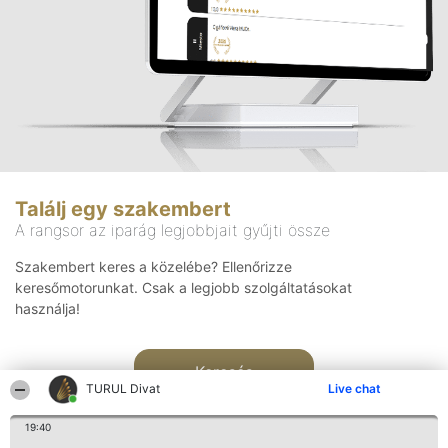
Találj egy szakembert
A rangsor az iparág legjobbjait gyűjti össze
Szakembert keres a közelébe? Ellenőrizze
keresőmotorunkat. Csak a legjobb szolgáltatásokat
használja!
Keresés
TURUL Divat
Live chat
19:40