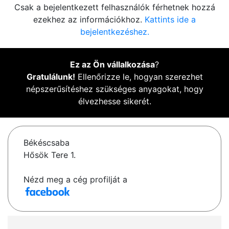
Csak a bejelentkezett felhasználók férhetnek hozzá
ezekhez az információkhoz.
Kattints ide a
bejelentkezéshez.
Ez az Ön vállalkozása
?
Gratulálunk!
Ellenőrizze le, hogyan szerezhet
népszerűsítéshez szükséges anyagokat, hogy
élvezhesse sikerét.
Békéscsaba
Hősök Tere 1.
Nézd meg a cég profilját a