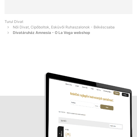
Turul Divat
Női Divat, Cipőboltok, Esküvői Ruhaszalonok - Békéscsaba
Divatáruház Amnesia - O La Voga webshop