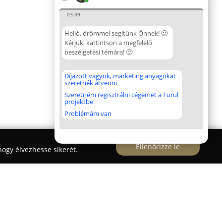
03:39
Helló, örömmel segítünk Önnek! 🙂
Kérjük, kattintson a megfelelő
beszélgetési témára! 🙂
Díjazott vagyok, marketing anyagokat
szeretnék átvenni
Szeretném regisztrálni cégemet a Turul
projektbe
Problémám van
Ellenőrizze le
ogy élvezhesse sikerét.