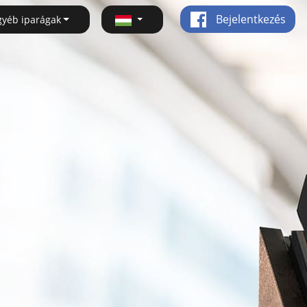
Bejelentkezés
gyéb iparágak