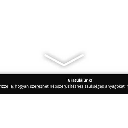
Gratulálunk!
rizze le, hogyan szerezhet népszerűsítéshez szükséges anyagokat, h
zalonok - Berettyóújfalu
Boutique Berettyóújfalu