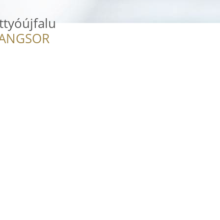
tyóújfalu
RANGSOR