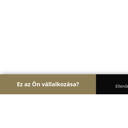
Ez az Ön vállalkozása?
Ellenő
Turul Divat
Női Divat, Cipőboltok, Esküvői Ruhas