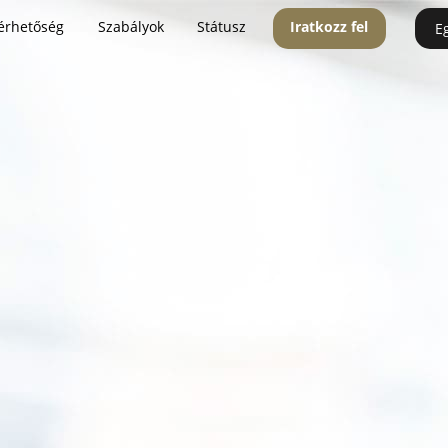
érhetőség
Szabályok
Státusz
Iratkozz fel
E