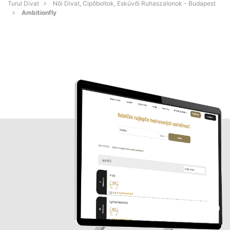
Turul Divat
Női Divat, Cipőboltok, Esküvői Ruhaszalonok - Budapest
Ambitionfly