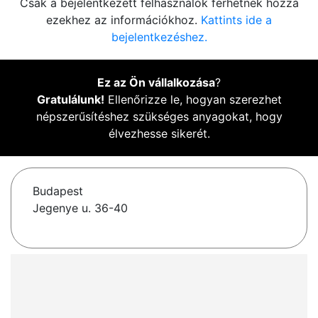
Csak a bejelentkezett felhasználók férhetnek hozzá
ezekhez az információkhoz.
Kattints ide a
bejelentkezéshez.
Ez az Ön vállalkozása
?
Gratulálunk!
Ellenőrizze le, hogyan szerezhet
népszerűsítéshez szükséges anyagokat, hogy
élvezhesse sikerét.
Budapest
Jegenye u. 36-40