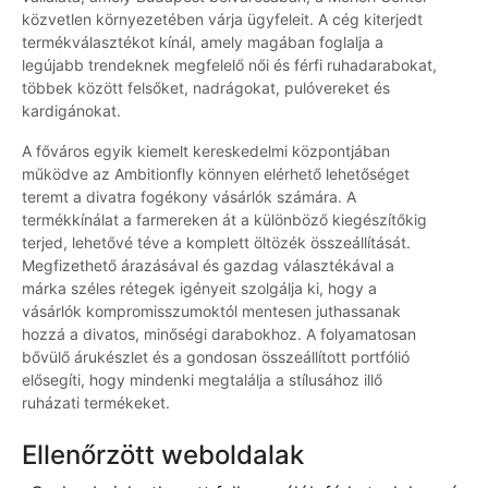
közvetlen környezetében várja ügyfeleit. A cég kiterjedt
termékválasztékot kínál, amely magában foglalja a
legújabb trendeknek megfelelő női és férfi ruhadarabokat,
többek között felsőket, nadrágokat, pulóvereket és
kardigánokat.
A főváros egyik kiemelt kereskedelmi központjában
működve az Ambitionfly könnyen elérhető lehetőséget
teremt a divatra fogékony vásárlók számára. A
termékkínálat a farmereken át a különböző kiegészítőkig
terjed, lehetővé téve a komplett öltözék összeállítását.
Megfizethető árazásával és gazdag választékával a
márka széles rétegek igényeit szolgálja ki, hogy a
vásárlók kompromisszumoktól mentesen juthassanak
hozzá a divatos, minőségi darabokhoz. A folyamatosan
bővülő árukészlet és a gondosan összeállított portfólió
elősegíti, hogy mindenki megtalálja a stílusához illő
ruházati termékeket.
Ellenőrzött weboldalak