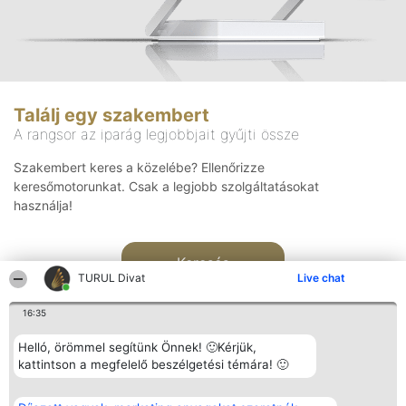
Találj egy szakembert
A rangsor az iparág legjobbjait gyűjti össze
Szakembert keres a közelébe? Ellenőrizze
keresőmotorunkat. Csak a legjobb szolgáltatásokat
használja!
Keresés
TURUL Divat
Live chat
16:35
Helló, örömmel segítünk Önnek! 🙂Kérjük,
kattintson a megfelelő beszélgetési témára! 🙂
Rangsorszervező
Népszavazás
Elérhetőség