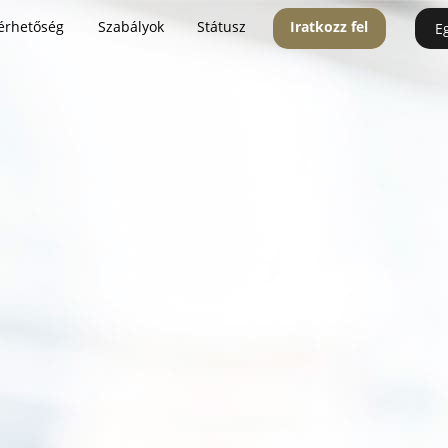
érhetőség
Szabályok
Státusz
Iratkozz fel
E