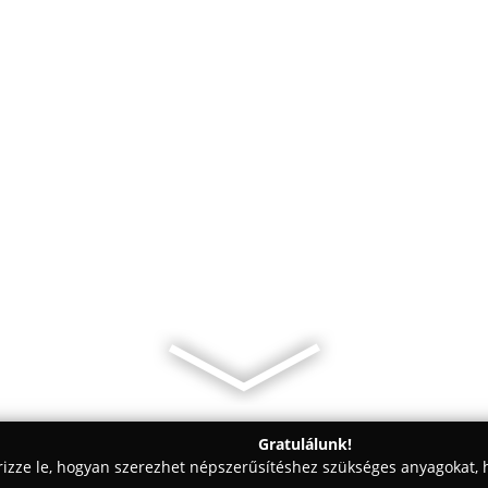
Gratulálunk!
rizze le, hogyan szerezhet népszerűsítéshez szükséges anyagokat, h