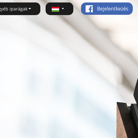
Bejelentkezés
gyéb iparágak