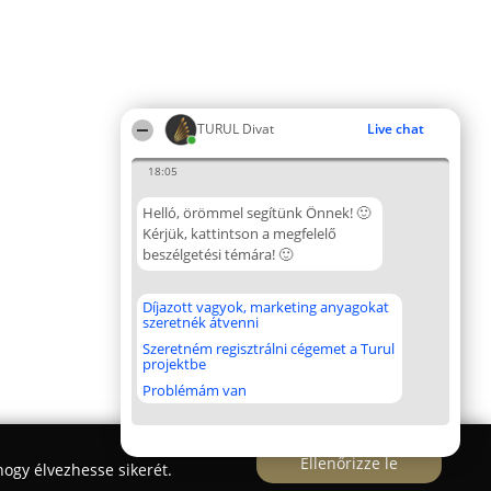
TURUL Divat
Live chat
18:05
Helló, örömmel segítünk Önnek! 🙂
Kérjük, kattintson a megfelelő
beszélgetési témára! 🙂
Díjazott vagyok, marketing anyagokat
szeretnék átvenni
Szeretném regisztrálni cégemet a Turul
projektbe
Problémám van
Ellenőrizze le
ogy élvezhesse sikerét.