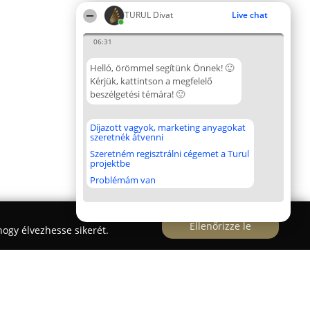
TURUL Divat
Live chat
06:31
Helló, örömmel segítünk Önnek! 🙂
Kérjük, kattintson a megfelelő
beszélgetési témára! 🙂
Díjazott vagyok, marketing anyagokat
szeretnék átvenni
Szeretném regisztrálni cégemet a Turul
projektbe
Problémám van
Ellenőrizze le
ogy élvezhesse sikerét.