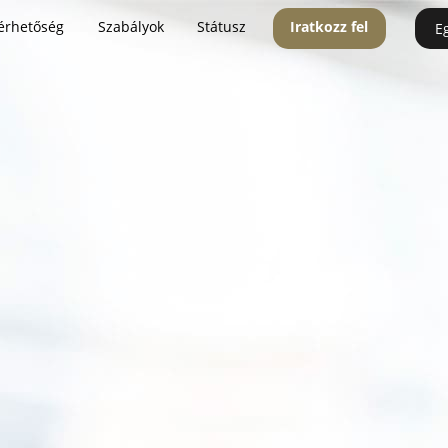
érhetőség
Szabályok
Státusz
Iratkozz fel
E