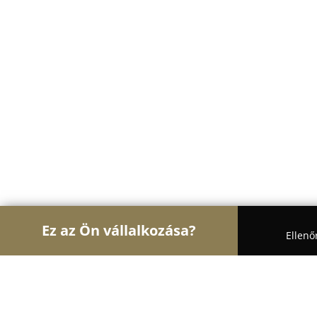
Ez az Ön vállalkozása?
Ellenő
Turul Divat
Női Divat, Cipőboltok, Esküvői Ruha