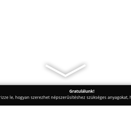
Gratulálunk!
rizze le, hogyan szerezhet népszerűsítéshez szükséges anyagokat, h
szalonok - Budapest
Mi a Szösz