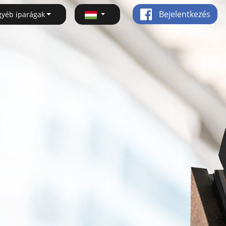
Bejelentkezés
gyéb iparágak